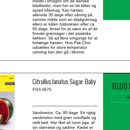
minde i smagen om de danske
bladbeder, men har en let bitter og
sprød kålsmag. Kan høstes
allerede 30 dage efter såning på
samme måde som en bladgrønsag
ellers er kålen fuldvoksen efter ca.
65 dage. Anset for at være en af de
fineste grønsager i det asiatiske
køkken. Så ad flere omgange for at
forlænge høsten. Hvis Pak Choi
udsættes for store temperatur
udsving kan den gå i blomst.
Citrullus lanatus Sugar Baby
16,00
FGS 0675
V
Vandmelon. Ca. 80 dage. En rigtig
vandmelon med grøn overflade og
rødt kød. Har fået sit navn pga. af
sin størrelse og sødme. Kødet er