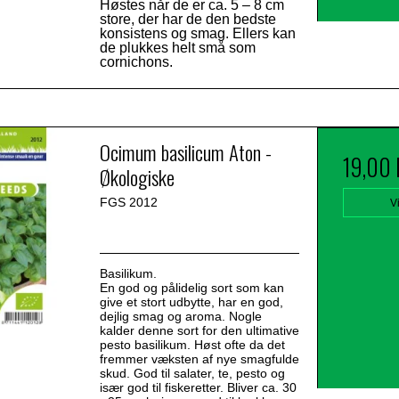
Høstes når de er ca. 5 – 8 cm
store, der har de den bedste
konsistens og smag. Ellers kan
de plukkes helt små som
cornichons.
Ocimum basilicum Aton -
19,00
Økologiske
FGS 2012
V
Basilikum.
En god og pålidelig sort som kan
give et stort udbytte, har en god,
dejlig smag og aroma. Nogle
kalder denne sort for den ultimative
pesto basilikum. Høst ofte da det
fremmer væksten af nye smagfulde
skud. God til salater, te, pesto og
især god til fiskeretter. Bliver ca. 30