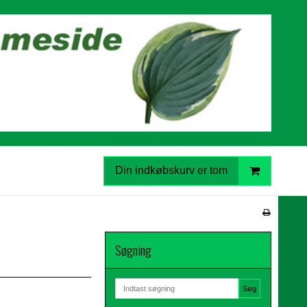
Din indkøbskurv er tom
Søgning
Søg