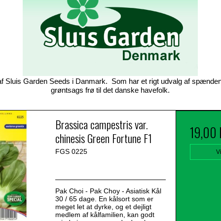
 af Sluis Garden Seeds i Danmark. Som har et rigt udvalg af spænde
grøntsags frø til det danske havefolk.
Brassica campestris var.
19,00
chinesis Green Fortune F1
FGS 0225
V
Pak Choi - Pak Choy - Asiatisk Kål
30 / 65 dage. En kålsort som er
meget let at dyrke, og et dejligt
medlem af kålfamilien, kan godt