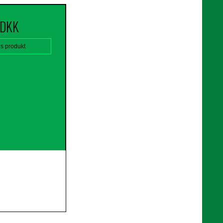
 DKK
is produkt