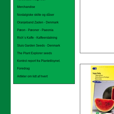
Merchandise
Nostalgiske skilte og dåser
Oranjeband Zaden - Denmark
Pæon - Pæoner - Paeonia
Rich´s Kaffe - Kaffeerstatning
Sluis Garden Seeds - Denmark
The Plant Explorer seeds
Kontrol report fra Plantetilsynet.
Foredrag
Artikler om lidt af hvert