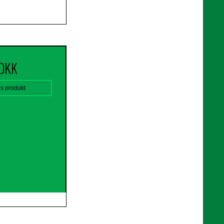
 DKK
is produkt