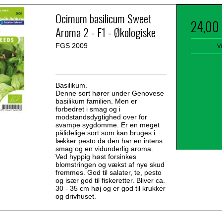
Ocimum basilicum Sweet
24,00
Aroma 2 - F1 - Økologiske
FGS 2009
V
Basilikum.
Denne sort hører under Genovese
basilikum familien. Men er
forbedret i smag og i
modstandsdygtighed over for
svampe sygdomme. Er en meget
pålidelige sort som kan bruges i
lækker pesto da den har en intens
smag og en vidunderlig aroma.
Ved hyppig høst forsinkes
blomstringen og vækst af nye skud
fremmes. God til salater, te, pesto
og især god til fiskeretter. Bliver ca.
30 - 35 cm høj og er god til krukker
og drivhuset.