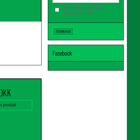
Jeg vil gerne tilmeldes
nyhedsbrevet
Godkend
Facebook
 DKK
is produkt