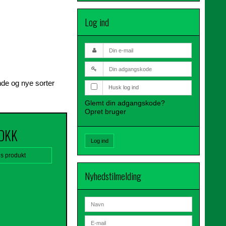
Log ind
nde og nye sorter
Husk log ind
Glemt din adgangskode?
Opret bruger
 DKK
Log ind
is produkt
Nyhedstilmelding