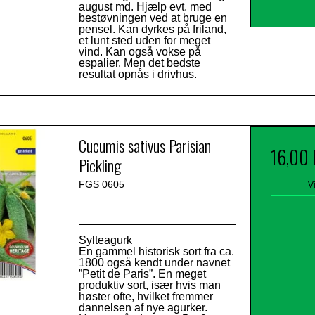
august md. Hjælp evt. med
bestøvningen ved at bruge en
pensel. Kan dyrkes på friland,
et lunt sted uden for meget
vind. Kan også vokse på
espalier. Men det bedste
resultat opnås i drivhus.
Cucumis sativus Parisian
16,00
Pickling
FGS 0605
V
Sylteagurk
En gammel historisk sort fra ca.
1800 også kendt under navnet
”Petit de Paris”. En meget
produktiv sort, især hvis man
høster ofte, hvilket fremmer
dannelsen af nye agurker.