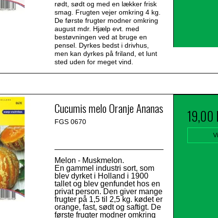
rødt, sødt og med en lækker frisk
smag. Frugten vejer omkring 4 kg.
De første frugter modner omkring
august mdr. Hjælp evt. med
bestøvningen ved at bruge en
pensel. Dyrkes bedst i drivhus,
men kan dyrkes på friland, et lunt
sted uden for meget vind.
Cucumis melo Oranje Ananas
19,00
FGS 0670
V
Melon - Muskmelon.
En gammel industri sort, som
blev dyrket i Holland i 1900
tallet og blev genfundet hos en
privat person. Den giver mange
frugter på 1,5 til 2,5 kg. kødet er
orange, fast, sødt og saftigt. De
første frugter modner omkring