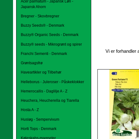
Acer palmatum - Japansk Løn -
Japansk Ahorn
Bregner - Skovbregner
Buzzy Seeds® - Denmark
Buzzy® Organic Seeds - Denmark
Buzzy® seeds - Mikrogrønt og spirer
Vi er forhandler
Franchi Sementi - Denmark
Grøntsagsfrø
Haveartikler og Tilbehør
Helleborus - Juleroser - Påskeklokker
Hemerocallis - Daglilje A - Z
Heuchera, Heucherella og Tiarella
Hosta A - Z
Husløg - Sempervivum
Horti Tops - Denmark
Køleskabs-magneter