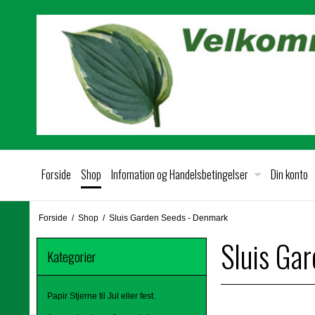
Forside
Shop
Infomation og Handelsbetingelser
Din konto
Forside
/
Shop
/
Sluis Garden Seeds - Denmark
Sluis Ga
Kategorier
Papir Stjerne til Jul eller fest.