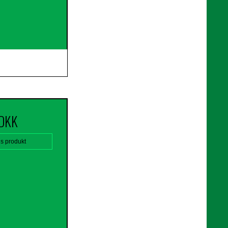
 DKK
is produkt