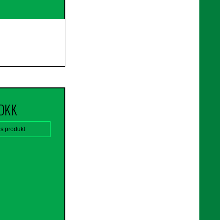
 DKK
is produkt