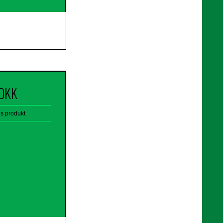
 DKK
is produkt