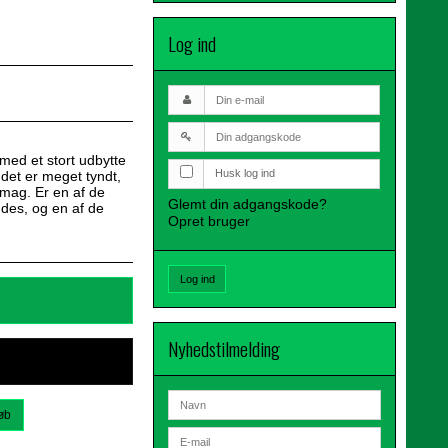
Log ind
 med et stort udbytte
Husk log ind
det er meget tyndt,
smag. Er en af de
Glemt din adgangskode?
ndes, og en af de
Opret bruger
Log ind
Nyhedstilmelding
øb