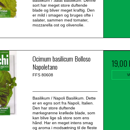
Basilikum / Salat Basilikum. Denne
sort har meget store duftende
blade og bliver meget kraftig. Den
er mild i smagen og bruges ofte i
salater, sammen med tomater,
mozzarella ost og olivenolie.
Ocimum basilicum Bolloso
19,00
Napoletano
FFS 80608
V
Basilikum / Napoli Basilikum. Dette
er en egns sort fra Napoli, Italien.
Den har store duftende
mørkegrønne krøllede blade, som
kan blive lige så store som ens
hånd. Har en meget intens smag
og aroma i modsætning til de fleste