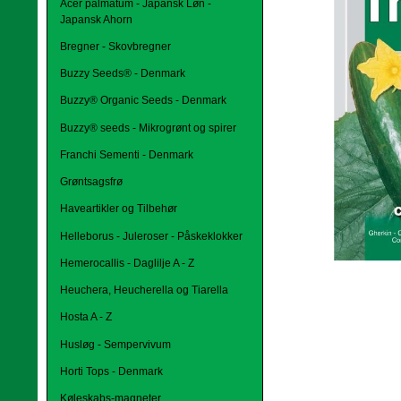
Acer palmatum - Japansk Løn -
Japansk Ahorn
Bregner - Skovbregner
Buzzy Seeds® - Denmark
Buzzy® Organic Seeds - Denmark
Buzzy® seeds - Mikrogrønt og spirer
Franchi Sementi - Denmark
Grøntsagsfrø
Haveartikler og Tilbehør
Helleborus - Juleroser - Påskeklokker
Hemerocallis - Daglilje A - Z
Heuchera, Heucherella og Tiarella
Hosta A - Z
Husløg - Sempervivum
Horti Tops - Denmark
Køleskabs-magneter