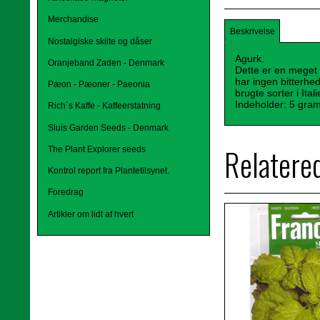
Merchandise
Beskrivelse
Nostalgiske skilte og dåser
Agurk.
Oranjeband Zaden - Denmark
Dette er en meget 
har ingen bitterhe
Pæon - Pæoner - Paeonia
brugte sorter i Itali
Indeholder: 5 gra
Rich´s Kaffe - Kaffeerstatning
Sluis Garden Seeds - Denmark
Relatere
The Plant Explorer seeds
Kontrol report fra Plantetilsynet.
Foredrag
Artikler om lidt af hvert