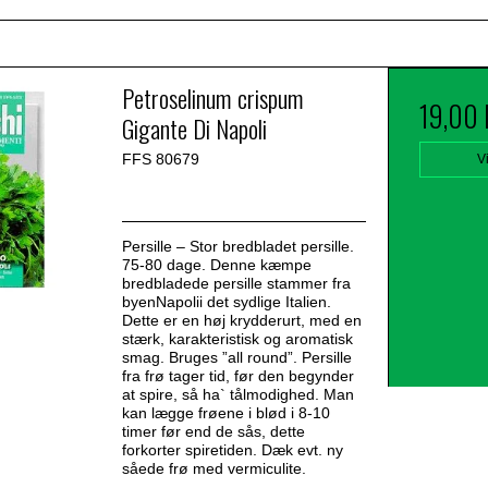
Petroselinum crispum
19,00
Gigante Di Napoli
FFS 80679
V
Persille – Stor bredbladet persille.
75-80 dage. Denne kæmpe
bredbladede persille stammer fra
byenNapolii det sydlige Italien.
Dette er en høj krydderurt, med en
stærk, karakteristisk og aromatisk
smag. Bruges ”all round”. Persille
fra frø tager tid, før den begynder
at spire, så ha` tålmodighed. Man
kan lægge frøene i blød i 8-10
timer før end de sås, dette
forkorter spiretiden. Dæk evt. ny
såede frø med vermiculite.