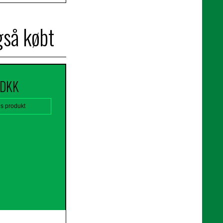
gså købt
 DKK
is produkt