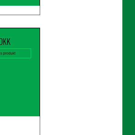
 DKK
is produkt