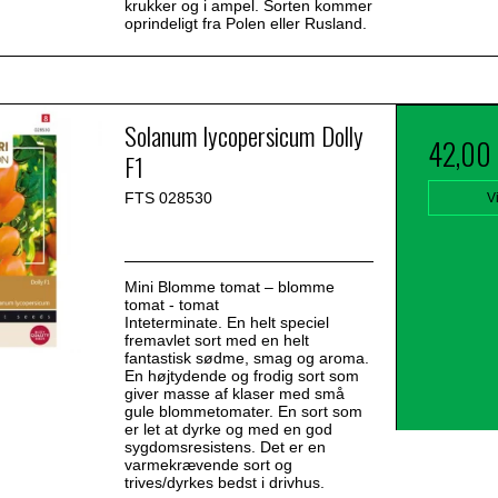
krukker og i ampel. Sorten kommer
oprindeligt fra Polen eller Rusland.
Solanum lycopersicum Dolly
42,00
F1
FTS 028530
V
Mini Blomme tomat – blomme
tomat - tomat
Inteterminate. En helt speciel
fremavlet sort med en helt
fantastisk sødme, smag og aroma.
En højtydende og frodig sort som
giver masse af klaser med små
gule blommetomater. En sort som
er let at dyrke og med en god
sygdomsresistens. Det er en
varmekrævende sort og
trives/dyrkes bedst i drivhus.