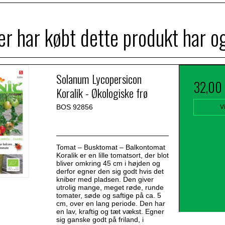
r har købt dette produkt har o
Solanum Lycopersicon
32,00
Koralik - Økologiske frø
BOS 92856
V
Tomat – Busktomat – Balkontomat
Koralik er en lille tomatsort, der blot
bliver omkring 45 cm i højden og
derfor egner den sig godt hvis det
kniber med pladsen. Den giver
utrolig mange, meget røde, runde
tomater, søde og saftige på ca. 5
cm, over en lang periode. Den har
en lav, kraftig og tæt vækst. Egner
sig ganske godt på friland, i