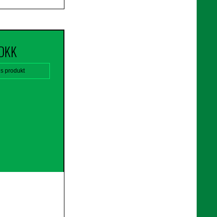
 DKK
is produkt