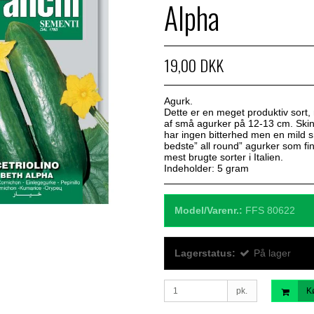
Alpha
19,00 DKK
Agurk.
Dette er en meget produktiv sort,
af små agurker på 12-13 cm. Skin
har ingen bitterhed men en mild 
bedste” all round” agurker som fi
mest brugte sorter i Italien.
Indeholder: 5 gram
Model/Varenr.:
FFS 80622
Lagerstatus:
På lager
pk.
K