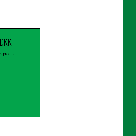
 DKK
is produkt