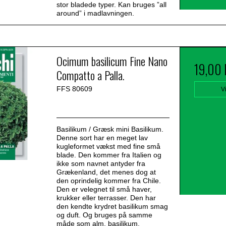
stor bladede typer. Kan bruges ”all
around” i madlavningen.
Ocimum basilicum Fine Nano
19,00
Compatto a Palla.
FFS 80609
V
Basilikum / Græsk mini Basilikum.
Denne sort har en meget lav
kugleformet vækst med fine små
blade. Den kommer fra Italien og
ikke som navnet antyder fra
Grækenland, det menes dog at
den oprindelig kommer fra Chile.
Den er velegnet til små haver,
krukker eller terrasser. Den har
den kendte krydret basilikum smag
og duft. Og bruges på samme
måde som alm. basilikum.