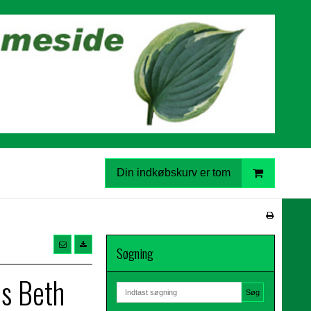
Din indkøbskurv er tom
Søgning
us Beth
Søg