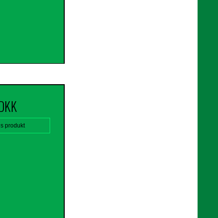
 DKK
is produkt