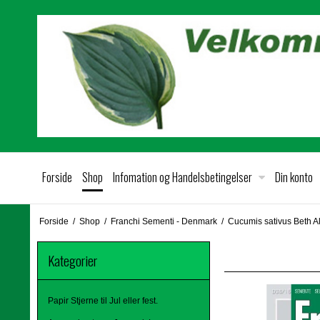
Forside
Shop
Infomation og Handelsbetingelser
Din konto
Forside
/
Shop
/
Franchi Sementi - Denmark
/
Cucumis sativus Beth A
Kategorier
Papir Stjerne til Jul eller fest.