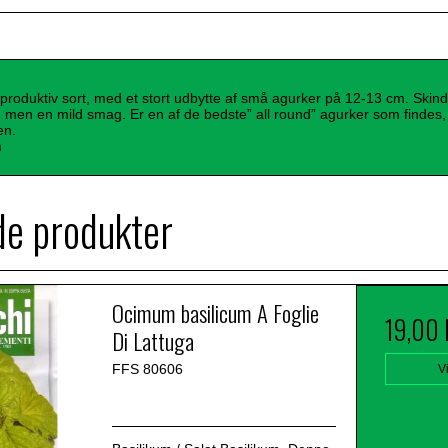
produktiv sort, med et stort udbytte af små agurker på 12-13 cm. Skind
d men en mild smag. Er en af de bedste” all round” agurker som findes
en.
m
de produkter
Ocimum basilicum A Foglie
19,00
Di Lattuga
FFS 80606
V