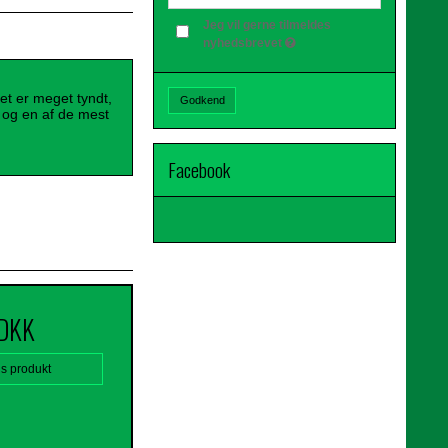
Jeg vil gerne tilmeldes
nyhedsbrevet
et er meget tyndt,
Godkend
, og en af de mest
Facebook
 DKK
is produkt