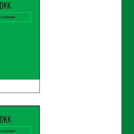
 DKK
is produkt
 DKK
is produkt