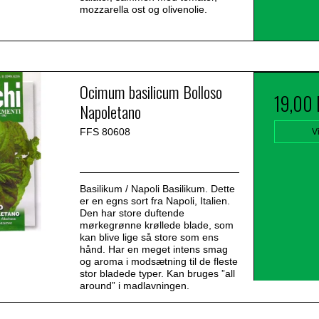
mozzarella ost og olivenolie.
Ocimum basilicum Bolloso
19,00
Napoletano
FFS 80608
V
Basilikum / Napoli Basilikum. Dette
er en egns sort fra Napoli, Italien.
Den har store duftende
mørkegrønne krøllede blade, som
kan blive lige så store som ens
hånd. Har en meget intens smag
og aroma i modsætning til de fleste
stor bladede typer. Kan bruges ”all
around” i madlavningen.