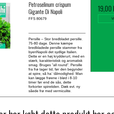
Petroselinum crispum
19,00
Gigante Di Napoli
FFS 80679
V
Persille – Stor bredbladet persille.
75-80 dage. Denne kæmpe
bredbladede persille stammer fra
byenNapolii det sydlige Italien.
Dette er en høj krydderurt, med en
stærk, karakteristisk og aromatisk
smag. Bruges ”all round”. Persille
fra frø tager tid, før den begynder
at spire, så ha` tålmodighed. Man
kan lægge frøene i blød i 8-10
timer før end de sås, dette
forkorter spiretiden. Dæk evt. ny
såede frø med vermiculite.