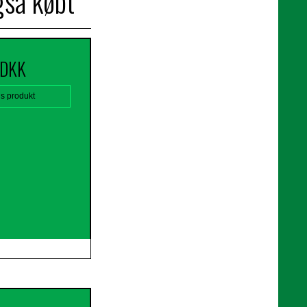
gså købt
 DKK
is produkt