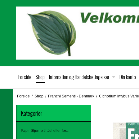
Forside
Shop
Infomation og Handelsbetingelser
Din konto
Forside
/
Shop
/
Franchi Sementi - Denmark
/
Cichorium intybus Varie
Kategorier
Papir Stjerne til Jul eller fest.