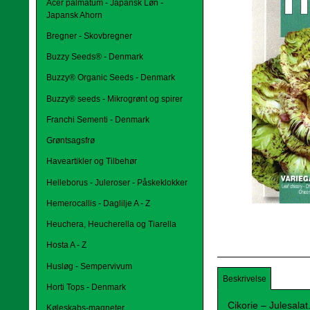
Acer palmatum - Japansk Løn -
Japansk Ahorn
Bregner - Skovbregner
Buzzy Seeds® - Denmark
Buzzy® Organic Seeds - Denmark
Buzzy® seeds - Mikrogrønt og spirer
Franchi Sementi - Denmark
Grøntsagsfrø
Haveartikler og Tilbehør
Helleborus - Juleroser - Påskeklokker
Hemerocallis - Daglilje A - Z
Heuchera, Heucherella og Tiarella
Hosta A - Z
Husløg - Sempervivum
Beskrivelse
Horti Tops - Denmark
Cikorie – Julesalat
Køleskabs-magneter