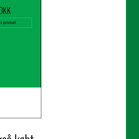
 DKK
is produkt