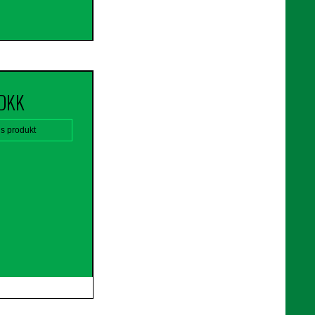
 DKK
is produkt