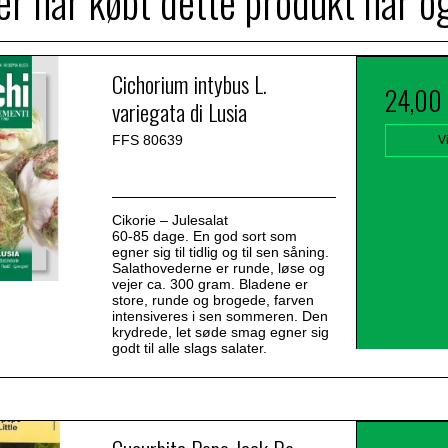
r har købt dette produkt har o
Cichorium intybus L.
24,00
variegata di Lusia
FFS 80639
V
Cikorie – Julesalat
60-85 dage. En god sort som
egner sig til tidlig og til sen såning.
Salathovederne er runde, løse og
vejer ca. 300 gram. Bladene er
store, runde og brogede, farven
intensiveres i sen sommeren. Den
krydrede, let søde smag egner sig
godt til alle slags salater.