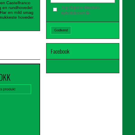
yen Castelfranco
og en rundhovedet
Jeg vil gerne tilmeldes
 Har en mild smag
nyhedsbrevet
 smukkeste hoveder.
Godkend
Facebook
 DKK
is produkt