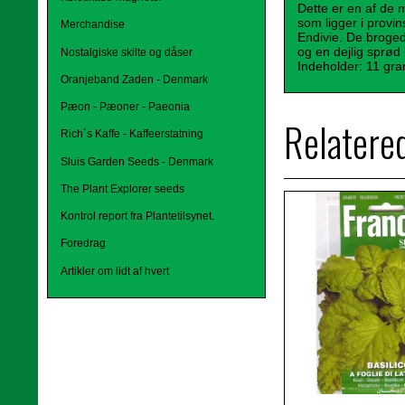
Dette er en af de 
som ligger i provi
Merchandise
Endivie. De broge
og en dejlig sprød
Nostalgiske skilte og dåser
Indeholder: 11 gra
Oranjeband Zaden - Denmark
Pæon - Pæoner - Paeonia
Relatere
Rich´s Kaffe - Kaffeerstatning
Sluis Garden Seeds - Denmark
The Plant Explorer seeds
Kontrol report fra Plantetilsynet.
Foredrag
Artikler om lidt af hvert