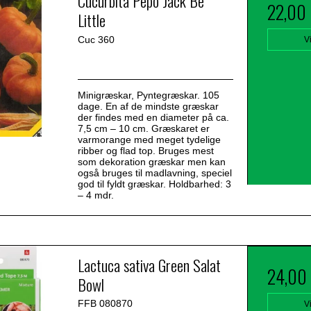
Cucurbita Pepo Jack Be
22,00
Little
Cuc 360
V
Minigræskar, Pyntegræskar. 105
dage. En af de mindste græskar
der findes med en diameter på ca.
7,5 cm – 10 cm. Græskaret er
varmorange med meget tydelige
ribber og flad top. Bruges mest
som dekoration græskar men kan
også bruges til madlavning, speciel
god til fyldt græskar. Holdbarhed: 3
– 4 mdr.
Lactuca sativa Green Salat
24,00
Bowl
FFB 080870
V