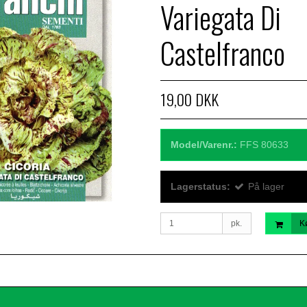
Variegata Di
Castelfranco
19,00 DKK
Model/Varenr.:
FFS 80633
Lagerstatus:
På lager
pk.
K
.