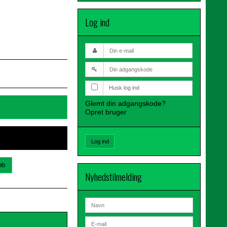
Log ind
Husk log ind
Glemt din adgangskode?
Opret bruger
Log ind
øb
Nyhedstilmelding