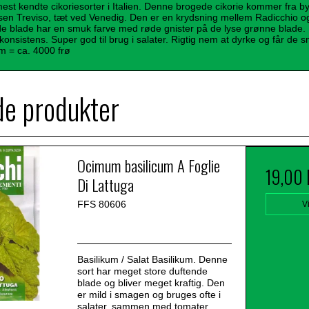
mest kendte cikoriesorter i Italien. Denne brogede cikorie kommer fra b
nsen Treviso, tæt ved Venedig. Den er en krydsning mellem Radicchio 
de blade har en smuk farve med røde gnister på de lyse grønne blade.
 konsistens. Super god til brug i salater. Rigtig nem at dyrke og får de
m = ca. 4000 frø
de produkter
Ocimum basilicum A Foglie
19,00
Di Lattuga
FFS 80606
V
Basilikum / Salat Basilikum. Denne
sort har meget store duftende
blade og bliver meget kraftig. Den
er mild i smagen og bruges ofte i
salater, sammen med tomater,