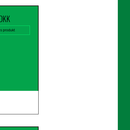
 DKK
is produkt