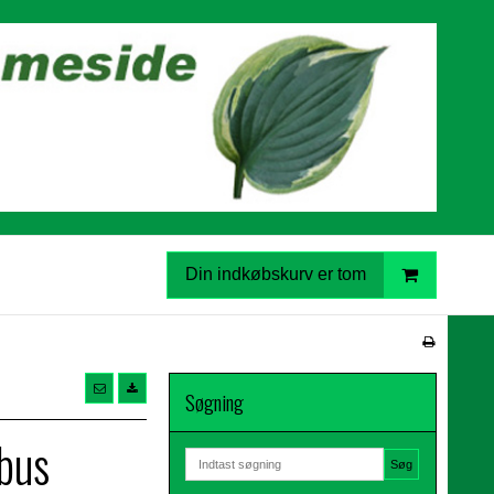
Din indkøbskurv er tom
Søgning
bus
Søg