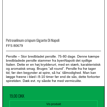
Petroselinum crispum Gigante Di Napoli
FFS 80679
Persille – Stor bredbladet persille. 75-80 dage. Denne kæmpe
bredbladede persille stammer fra byenNapolii det sydlige
Italien. Dette er en høj krydderurt, med en stærk, karakteristisk
og aromatisk smag. Bruges ”all round”. Persille fra frø tager
tid, før den begynder at spire, så ha` tålmodighed. Man kan
lægge frøene i blød i 8-10 timer før end de sås, dette forkorter
spiretiden. Dæk evt. ny såede frø med vermiculite.
19,00 DKK
Vis produkt