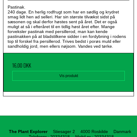
Pastinak.
240 dage. En herlig rodfrugt som har en sødlig og krydret
smag lidt hen ad selleri. Har sin største tilvækst sidst på
sæsonen og skal derfor høstes sent på året. Det er også
muligt at så i efteråret til en tidlig høst året efter. Mange
forveksler pastinak med persillerod,
man kan kende
pastinakken på at bladstilkene sidder i en fordybning i rodens
top til forskel fra persillerod.
Trives bedst i porøs muld eller
sandholdig jord, men ellers nøjsom. Vandes ved tørke.
16,00 DKK
Vis produkt
The Plant Explorer
Stiesager 2
4000 Roskilde
Danmark
Telefonnr.
:
20334318
Mobil nr.
:
20334318