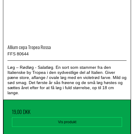
Allium cepa Tropea Rossa
FFS 80644
Løg – Rødløg - Salatløg. En sort som stammer fra den
Italienske by Tropea i den sydvestlige del af Italien. Giver
pæne store, aflange / ovale løg med en violetrød farve. Mild og
sød smag. Det første år sås frøene og de små løg høstes og
sættes året efter for at få løg i fuld størrelse, op til 18 cm
lange.
19,00 DKK
Vis produkt