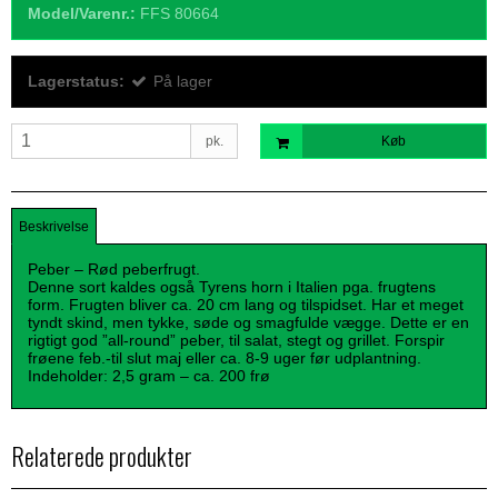
Model/Varenr.:
FFS 80664
Lagerstatus:
På lager
pk.
Køb
Beskrivelse
Peber – Rød peberfrugt.
Denne sort kaldes også Tyrens horn i Italien pga. frugtens
form. Frugten bliver ca. 20 cm lang og tilspidset. Har et meget
tyndt skind, men tykke, søde og smagfulde vægge. Dette er en
rigtigt god ”all-round” peber, til salat, stegt og grillet. Forspir
frøene feb.-til slut maj eller ca. 8-9 uger før udplantning.
Indeholder: 2,5 gram – ca. 200 frø
Relaterede produkter