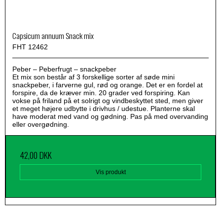
Capsicum annuum Snack mix
FHT 12462
Peber – Peberfrugt – snackpeber
Et mix son består af 3 forskellige sorter af søde mini
snackpeber, i farverne gul, rød og orange. Det er en fordel at
forspire, da de kræver min. 20 grader ved forspiring. Kan
vokse på friland på et solrigt og vindbeskyttet sted, men giver
et meget højere udbytte i drivhus / udestue. Planterne skal
have moderat med vand og gødning. Pas på med overvanding
eller overgødning.
42,00 DKK
Vis produkt