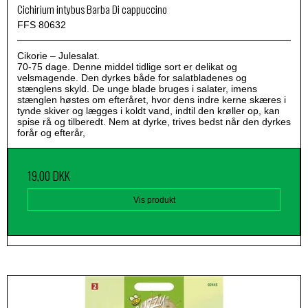
Cichirium intybus Barba Di cappuccino
FFS 80632
Cikorie – Julesalat.
70-75 dage. Denne middel tidlige sort er delikat og
velsmagende. Den dyrkes både for salatbladenes og
stænglens skyld. De unge blade bruges i salater, imens
stænglen høstes om efteråret, hvor dens indre kerne skæres i
tynde skiver og lægges i koldt vand, indtil den krøller op, kan
spise rå og tilberedt. Nem at dyrke, trives bedst når den dyrkes
forår og efterår,
19,00 DKK
Vis produkt