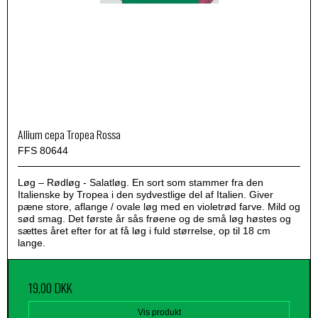
Allium cepa Tropea Rossa
FFS 80644
Løg – Rødløg - Salatløg. En sort som stammer fra den
Italienske by Tropea i den sydvestlige del af Italien. Giver
pæne store, aflange / ovale løg med en violetrød farve. Mild og
sød smag. Det første år sås frøene og de små løg høstes og
sættes året efter for at få løg i fuld størrelse, op til 18 cm
lange.
19,00 DKK
Vis produkt