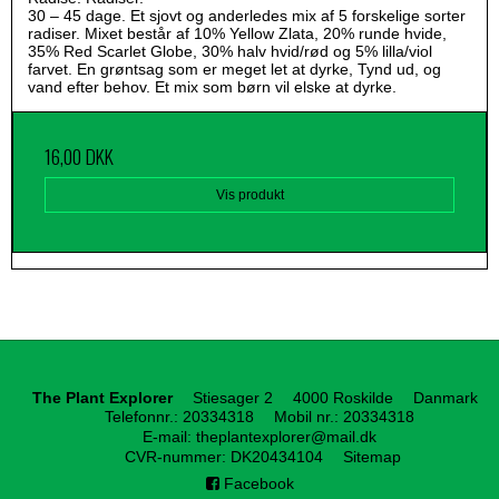
30 – 45 dage. Et sjovt og anderledes mix af 5 forskelige sorter
radiser. Mixet består af 10% Yellow Zlata, 20% runde hvide,
35% Red Scarlet Globe, 30% halv hvid/rød og 5% lilla/viol
farvet. En grøntsag som er meget let at dyrke, Tynd ud, og
vand efter behov. Et mix som børn vil elske at dyrke.
16,00 DKK
Vis produkt
The Plant Explorer
Stiesager 2
4000 Roskilde
Danmark
Telefonnr.
:
20334318
Mobil nr.
:
20334318
E-mail
:
theplantexplorer@mail.dk
CVR-nummer
:
DK20434104
Sitemap
Facebook