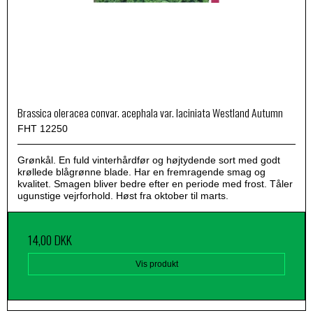
Brassica oleracea convar. acephala var. laciniata Westland Autumn
FHT 12250
Grønkål. En fuld vinterhårdfør og højtydende sort med godt
krøllede blågrønne blade. Har en fremragende smag og
kvalitet. Smagen bliver bedre efter en periode med frost. Tåler
ugunstige vejrforhold. Høst fra oktober til marts.
14,00 DKK
Vis produkt