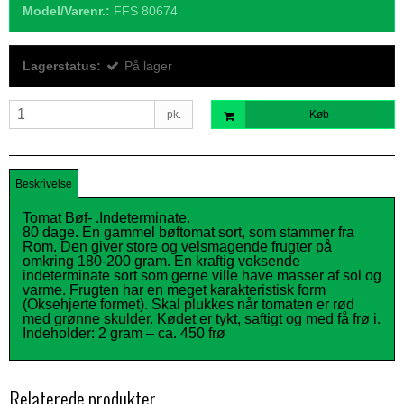
Model/Varenr.:
FFS 80674
Lagerstatus:
På lager
pk.
Køb
Beskrivelse
Tomat Bøf- .
Indeterminate.
80 dage. En gammel bøftomat sort, som stammer fra
Rom. Den giver store og velsmagende frugter på
omkring 180-200 gram. En kraftig voksende
indeterminate sort som gerne ville have masser af sol og
varme. Frugten har en meget karakteristisk form
(Oksehjerte formet). Skal plukkes når tomaten er rød
med grønne skulder. Kødet er tykt, saftigt og med få frø i.
Indeholder: 2 gram – ca. 450 frø
Relaterede produkter