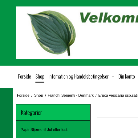
Forside
Shop
Infomation og Handelsbetingelser
Din konto
Forside
/
Shop
/
Franchi Sementi - Denmark
/
Eruca vesicaria ssp.sat
Kategorier
Papir Stjerne til Jul eller fest.