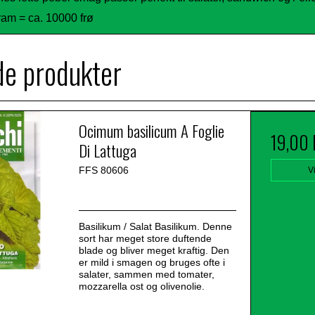
ram = ca. 10000 frø
de produkter
Ocimum basilicum A Foglie
19,00
Di Lattuga
FFS 80606
V
Basilikum / Salat Basilikum. Denne
sort har meget store duftende
blade og bliver meget kraftig. Den
er mild i smagen og bruges ofte i
salater, sammen med tomater,
mozzarella ost og olivenolie.