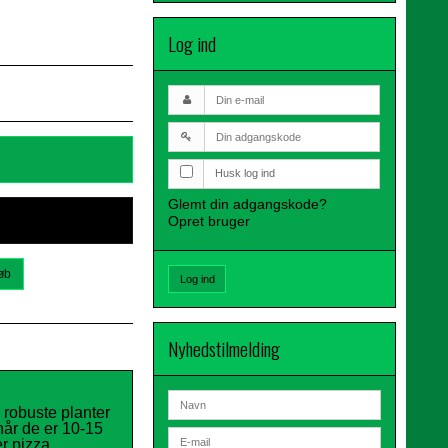
Log ind
Husk log ind
Glemt din adgangskode?
Opret bruger
øb
Log ind
Nyhedstilmelding
 robuste planter
når de er 10-15
r pizza.