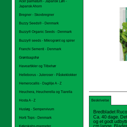
Acer palmatum - Japansk Løn -
Japansk Ahorn
Bregner - Skovbregner
Buzzy Seeds® - Denmark
Buzzy® Organic Seeds - Denmark
Buzzy® seeds - Mikrogrønt og spirer
Franchi Sementi - Denmark
Grøntsagsfrø
Haveartikler og Tilbehør
Helleborus - Juleroser - Påskeklokker
Hemerocallis - Daglilje A - Z
Heuchera, Heucherella og Tiarella
Beskrivelse
Hosta A - Z
Husløg - Sempervivum
Bredbladet Ruco
Ca. 40 dage. Det
Horti Tops - Denmark
og et godt udbyt
cm lange. Bladene
Køleskabs-magneter