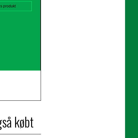
is produkt
gså købt