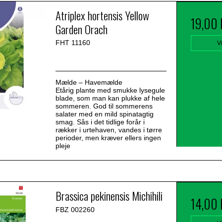
Atriplex hortensis Yellow
19,00
Garden Orach
FHT 11160
V
Mælde – Havemælde
Etårig plante med smukke lysegule
blade, som man kan plukke af hele
sommeren. God til sommerens
salater med en mild spinatagtig
smag. Sås i det tidlige forår i
rækker i urtehaven, vandes i tørre
perioder, men kræver ellers ingen
pleje
Brassica pekinensis Michihili
14,00
FBZ 002260