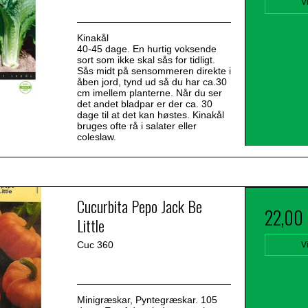
V
Kinakål
40-45 dage. En hurtig voksende
sort som ikke skal sås for tidligt.
Sås midt på sensommeren direkte i
åben jord, tynd ud så du har ca.30
cm imellem planterne. Når du ser
det andet bladpar er der ca. 30
dage til at det kan høstes. Kinakål
bruges ofte rå i salater eller
coleslaw.
Cucurbita Pepo Jack Be
22,00
Little
Cuc 360
V
Minigræskar, Pyntegræskar. 105