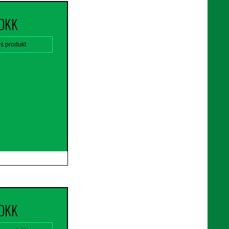
 DKK
is produkt
 DKK