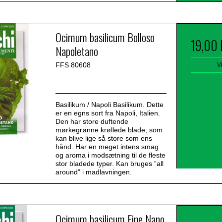
Ocimum basilicum Bolloso
19,00
Napoletano
FFS 80608
V
Basilikum / Napoli Basilikum. Dette
er en egns sort fra Napoli, Italien.
Den har store duftende
mørkegrønne krøllede blade, som
kan blive lige så store som ens
hånd. Har en meget intens smag
og aroma i modsætning til de fleste
stor bladede typer. Kan bruges ”all
around” i madlavningen.
Ocimum basilicum Fine Nano