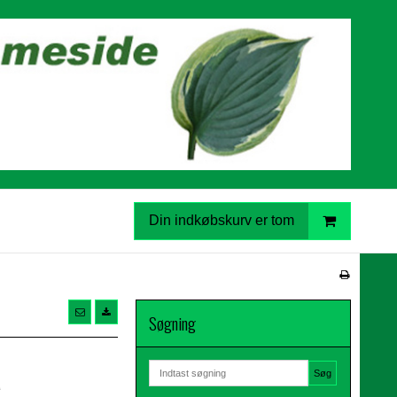
Din indkøbskurv er tom
Søgning
a
Søg