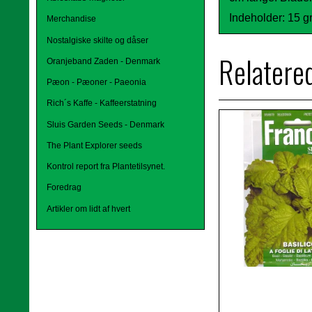
Indeholder: 15 g
Merchandise
Nostalgiske skilte og dåser
Relatere
Oranjeband Zaden - Denmark
Pæon - Pæoner - Paeonia
Rich´s Kaffe - Kaffeerstatning
Sluis Garden Seeds - Denmark
The Plant Explorer seeds
Kontrol report fra Plantetilsynet.
Foredrag
Artikler om lidt af hvert