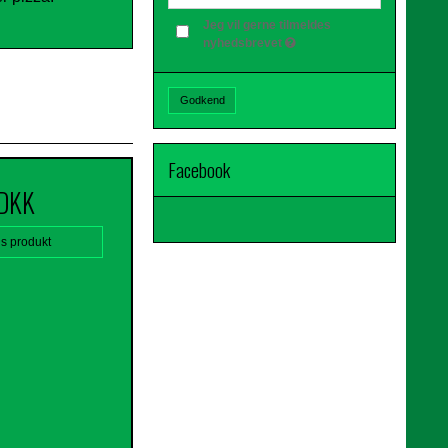
Jeg vil gerne tilmeldes
nyhedsbrevet
Godkend
Facebook
 DKK
is produkt