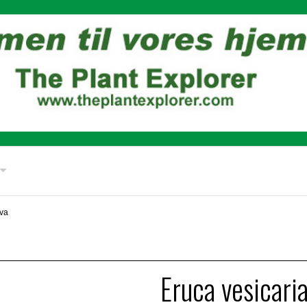
iva
Eruca vesicari