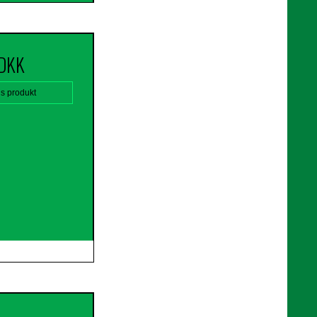
 DKK
is produkt