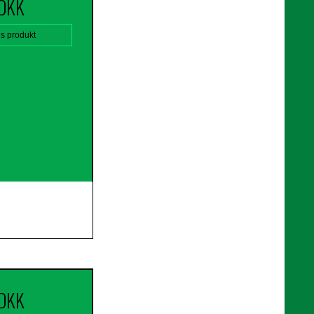
 DKK
is produkt
 DKK