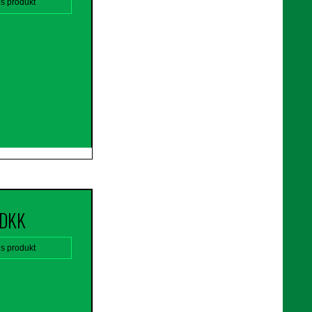
is produkt
 DKK
is produkt