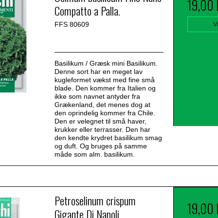
19,00
Compatto a Palla.
FFS 80609
V
Basilikum / Græsk mini Basilikum.
Denne sort har en meget lav
kugleformet vækst med fine små
blade. Den kommer fra Italien og
ikke som navnet antyder fra
Grækenland, det menes dog at
den oprindelig kommer fra Chile.
Den er velegnet til små haver,
krukker eller terrasser. Den har
den kendte krydret basilikum smag
og duft. Og bruges på samme
måde som alm. basilikum.
Petroselinum crispum
19,00
Gigante Di Napoli