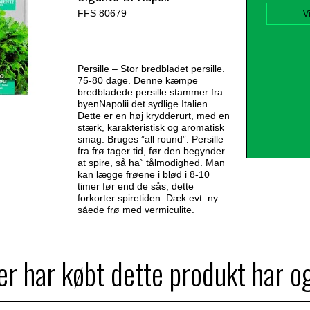
FFS 80679
V
Persille – Stor bredbladet persille.
75-80 dage. Denne kæmpe
bredbladede persille stammer fra
byenNapolii det sydlige Italien.
Dette er en høj krydderurt, med en
stærk, karakteristisk og aromatisk
smag. Bruges ”all round”. Persille
fra frø tager tid, før den begynder
at spire, så ha` tålmodighed. Man
kan lægge frøene i blød i 8-10
timer før end de sås, dette
forkorter spiretiden. Dæk evt. ny
såede frø med vermiculite.
r har købt dette produkt har o