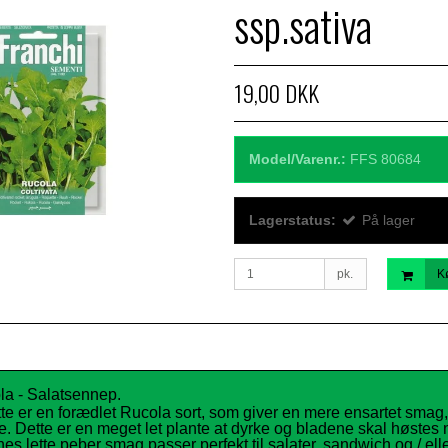
ssp.sativa
19,00 DKK
Model/Varenr.:
FFS 80684
Lagerstatus:
På lager
pk.
K
la - Salatsennep.
te er en forædlet Rucola sort, som giver en mere ensartet smag,
te. Dette er en meget let plante at dyrke og bladene skal høstes 
s lette peber smag passer perfekt til salater, sandwich og / elle