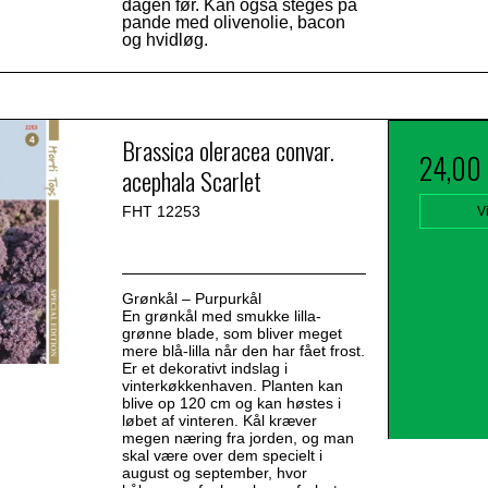
dagen før. Kan også steges på
pande med olivenolie, bacon
og hvidløg.
Brassica oleracea convar.
24,00
acephala Scarlet
FHT 12253
V
Grønkål – Purpurkål
En grønkål med smukke lilla-
grønne blade, som bliver meget
mere blå-lilla når den har fået frost.
Er et dekorativt indslag i
vinterkøkkenhaven. Planten kan
blive op 120 cm og kan høstes i
løbet af vinteren. Kål kræver
megen næring fra jorden, og man
skal være over dem specielt i
august og september, hvor