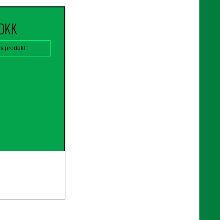
 DKK
is produkt