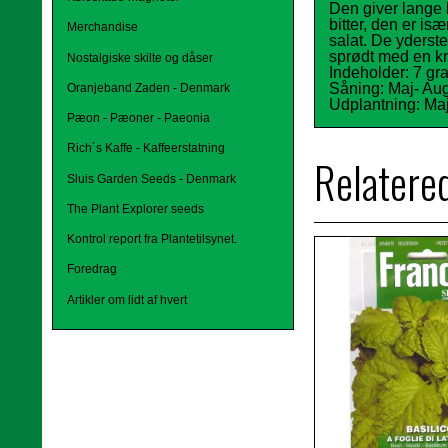
Den giver lange 
bitter, den er is
Merchandise
salat. De yderst
sprødt med en kra
Nostalgiske skilte og dåser
Indeholder: 7 gr
Såning: Maj- Au
Oranjeband Zaden - Denmark
Udplantning: Maj 
Pæon - Pæoner - Paeonia
Rich´s Kaffe - Kaffeerstatning
Relatere
Sluis Garden Seeds - Denmark
The Plant Explorer seeds
Kontrol report fra Plantetilsynet.
Foredrag
Artikler om lidt af hvert