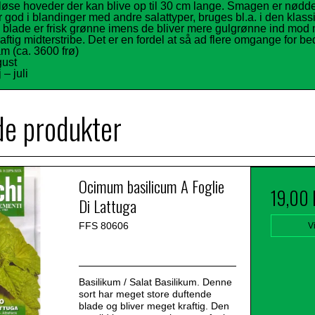
løse hoveder der kan blive op til 30 cm lange. Smagen er nødde
ær god i blandinger med andre salattyper, bruges bl.a. i den klas
e blade er frisk grønne imens de bliver mere gulgrønne ind mod 
ftig midterstribe. Det er en fordel at så ad flere omgange for be
am (ca. 3600 frø)
gust
– juli
de produkter
Ocimum basilicum A Foglie
19,00
Di Lattuga
FFS 80606
V
Basilikum / Salat Basilikum. Denne
sort har meget store duftende
blade og bliver meget kraftig. Den