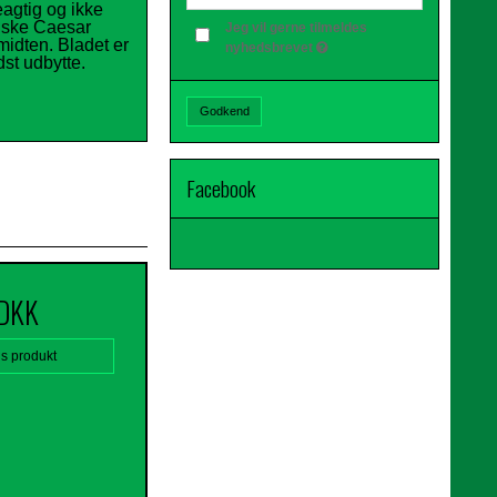
agtig og ikke
siske Caesar
Jeg vil gerne tilmeldes
midten. Bladet er
nyhedsbrevet
dst udbytte.
Godkend
Facebook
 DKK
is produkt