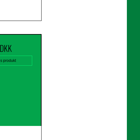
 DKK
is produkt