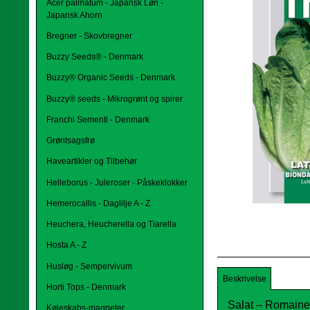
Acer palmatum - Japansk Løn -
Japansk Ahorn
Bregner - Skovbregner
Buzzy Seeds® - Denmark
Buzzy® Organic Seeds - Denmark
Buzzy® seeds - Mikrogrønt og spirer
Franchi Sementi - Denmark
Grøntsagsfrø
Haveartikler og Tilbehør
Helleborus - Juleroser - Påskeklokker
Hemerocallis - Daglilje A - Z
Heuchera, Heucherella og Tiarella
Hosta A - Z
Husløg - Sempervivum
Beskrivelse
Horti Tops - Denmark
Salat – Romaine
Køleskabs-magneter