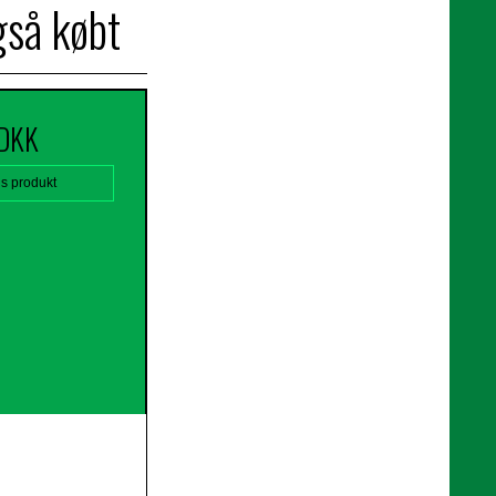
gså købt
 DKK
is produkt