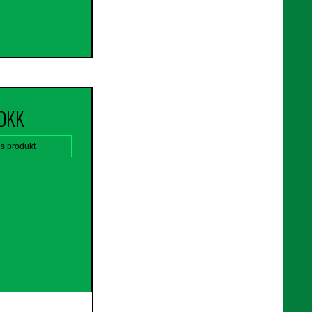
 DKK
is produkt