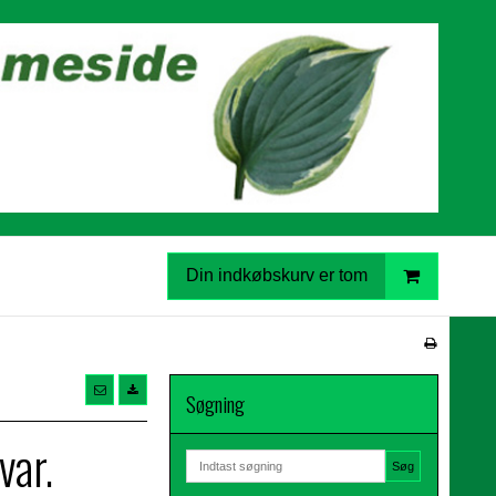
Din indkøbskurv er tom
Søgning
var.
Søg