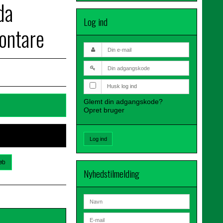
da
Log ind
ontare
Husk log ind
Glemt din adgangskode?
Opret bruger
Log ind
øb
Nyhedstilmelding