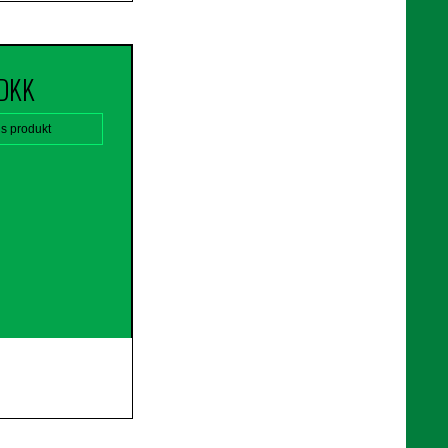
 DKK
is produkt