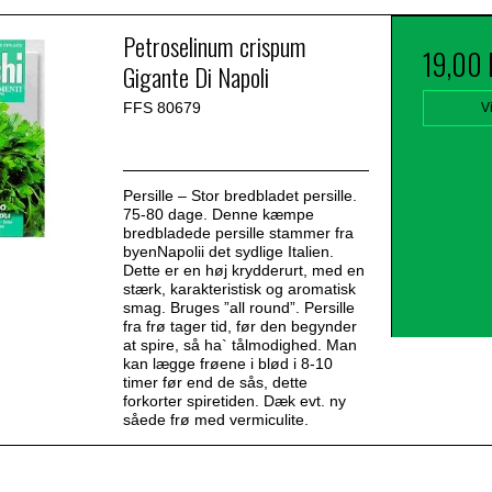
Petroselinum crispum
19,00
Gigante Di Napoli
FFS 80679
V
Persille – Stor bredbladet persille.
75-80 dage. Denne kæmpe
bredbladede persille stammer fra
byenNapolii det sydlige Italien.
Dette er en høj krydderurt, med en
stærk, karakteristisk og aromatisk
smag. Bruges ”all round”. Persille
fra frø tager tid, før den begynder
at spire, så ha` tålmodighed. Man
kan lægge frøene i blød i 8-10
timer før end de sås, dette
forkorter spiretiden. Dæk evt. ny
såede frø med vermiculite.