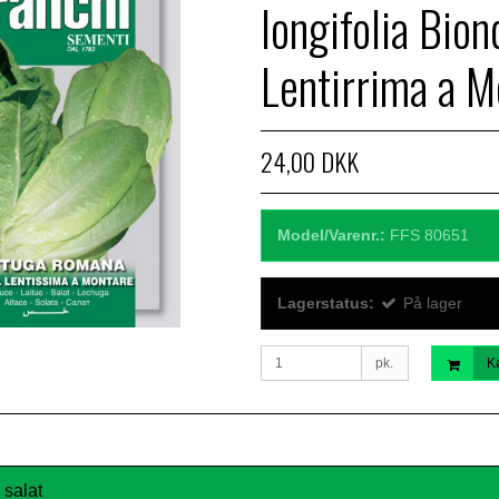
longifolia Bion
Lentirrima a M
24,00 DKK
Model/Varenr.:
FFS 80651
Lagerstatus:
På lager
pk.
K
 salat