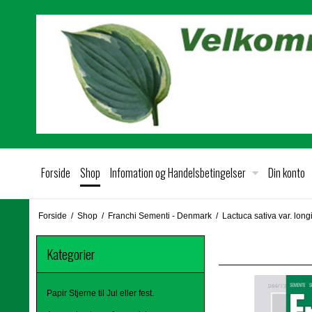
Forside
Shop
Infomation og Handelsbetingelser
Din konto
Forside
/
Shop
/
Franchi Sementi - Denmark
/
Lactuca sativa var. long
Kategorier
Papir Stjerne til Jul eller fest.