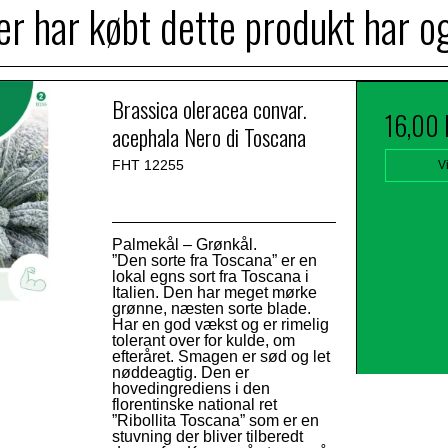
r har købt dette produkt har o
Brassica oleracea convar.
16,00
acephala Nero di Toscana
FHT 12255
V
Palmekål – Grønkål.
”Den sorte fra Toscana” er en
lokal egns sort fra Toscana i
Italien. Den har meget mørke
grønne, næsten sorte blade.
Har en god vækst og er rimelig
tolerant over for kulde, om
efteråret. Smagen er sød og let
nøddeagtig. Den er
hovedingrediens i den
florentinske national ret
”Ribollita Toscana” som er en
stuvning der bliver tilberedt