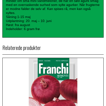
minder om små mini vandmeloner, de har en sød agurk smag
med en overraskende surhed som sylte agurker. Når frugterne
er modne falder de selv af. Kan spises rå, men kan også
syltes.
Såning:1-15 maj
Udplantning: 20. maj – 10. juni
Høst: fra august
Indeholder: 6 gram frø.
Relaterede produkter