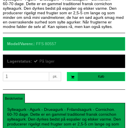
60-70 dage. Dette er en gammel traditionel fransk cornichon
sylteagurk. Den dyrkes bedst på espalier og elsker varme. Den
producerer rigeligt med frugter som er 2,5-5 cm lange og som
minder om små mini vandmeloner, de har en sød agurk smag med
en overraskende surhed som sylte agurker. Når frugterne er
modne falder de selv af. Kan spises rå, men kan også syltes.
Model/Varenr.:
FFS 80557
Lagerstatus:
På lager
pk.
Køb
Beskrivelse
Sylteagurk - Agurk - Drueagurk - Frilandsagurk - Cornichon.
60-70 dage. Dette er en gammel traditionel fransk cornichon
sylteagurk. Den dyrkes bedst på espalier og elsker varme. Den
producerer rigeligt med frugter som er 2,5-5 cm lange og som