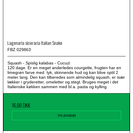
Lagenaria siceraria Italian Snake
FBZ 029863
Squash - Spislig kalabas - Cucuzi
120 dage. Er en meget anderledes courgette, frugten har en
limegrøn farve med tyk, skinnende hud og kan blive optil 2
meter lang. Den kan tilberedes som almindelig squash, er især
lækker i gryderetter, omeletter og stegt. Bruges meget i det
Italienske køkken sammen med bl.a. pasta og kylling.
16,00 DKK
Vis produkt