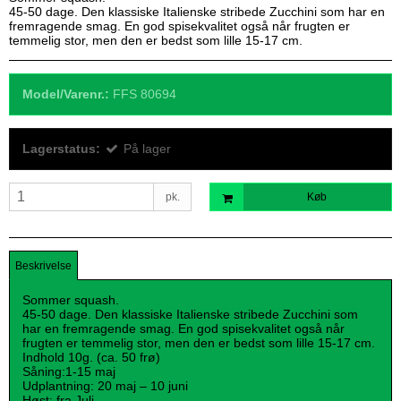
45-50 dage. Den klassiske Italienske stribede Zucchini som har en
fremragende smag. En god spisekvalitet også når frugten er
temmelig stor, men den er bedst som lille 15-17 cm.
Model/Varenr.:
FFS 80694
Lagerstatus:
På lager
pk.
Køb
Beskrivelse
Sommer squash.
45-50 dage. Den klassiske Italienske stribede Zucchini som
har en fremragende smag. En god spisekvalitet også når
frugten er temmelig stor, men den er bedst som lille 15-17 cm.
Indhold 10g. (ca. 50 frø)
Såning:1-15 maj
Udplantning: 20 maj – 10 juni
Høst: fra Juli