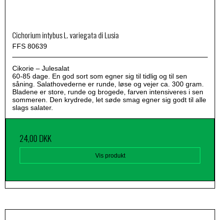
Cichorium intybus L. variegata di Lusia
FFS 80639
Cikorie – Julesalat
60-85 dage. En god sort som egner sig til tidlig og til sen
såning. Salathovederne er runde, løse og vejer ca. 300 gram.
Bladene er store, runde og brogede, farven intensiveres i sen
sommeren. Den krydrede, let søde smag egner sig godt til alle
slags salater.
24,00 DKK
Vis produkt