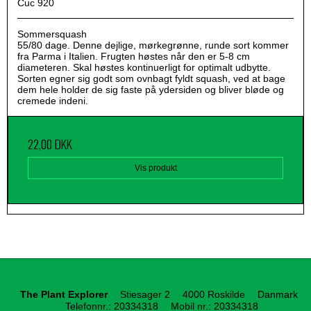
Cuc 920
Sommersquash
55/80 dage. Denne dejlige, mørkegrønne, runde sort kommer
fra Parma i Italien. Frugten høstes når den er 5-8 cm
diameteren. Skal høstes kontinuerligt for optimalt udbytte.
Sorten egner sig godt som ovnbagt fyldt squash, ved at bage
dem hele holder de sig faste på ydersiden og bliver bløde og
cremede indeni.
22,00 DKK
Vis produkt
The Plant Explorer
Stiesager 2
4000 Roskilde
Danmark
Telefonnr.
:
20334318
Mobil nr.
:
20334318