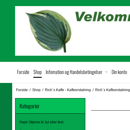
Forside
Shop
Infomation og Handelsbetingelser
Din konto
Forside
/
Shop
/
Rich´s Kaffe - Kaffeerstatning
/
Rich´s Kaffeerstatning
Kategorier
Papir Stjerne til Jul eller fest.