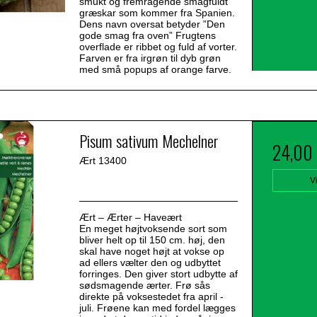
smukt og fremragende smagfuldt
græskar som kommer fra Spanien.
Dens navn oversat betyder ”Den
gode smag fra oven” Frugtens
overflade er ribbet og fuld af vorter.
Farven er fra irgrøn til dyb grøn
med små popups af orange farve.
Pisum sativum Mechelner
24,00
Ært 13400
V
Ært – Ærter – Haveært
En meget højtvoksende sort som
bliver helt op til 150 cm. høj, den
skal have noget højt at vokse op
ad ellers vælter den og udbyttet
forringes. Den giver stort udbytte af
sødsmagende ærter. Frø sås
direkte på voksestedet fra april -
juli. Frøene kan med fordel lægges