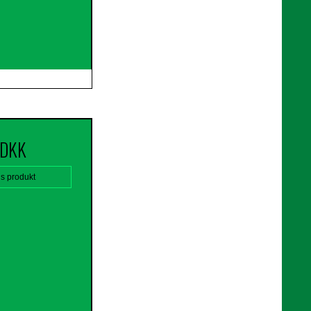
 DKK
is produkt