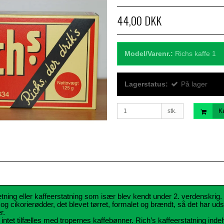
44,00 DKK
Model/Varenr.:
Richs kaffe 1
Lagerstatus:
På lager
stk.
K
ætning eller kaffeerstatning som især blev kendt under 2. verdenskrig. 
n og cikorierødder, det blevet tørret, formalet og brændt, så det har 
r.
intet tilfælles med tropernes kaffebønner.
Rich’s kaffeerstatning indeh