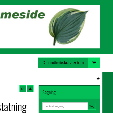
Din indkøbskurv er tom
Søgning
statning
Søg