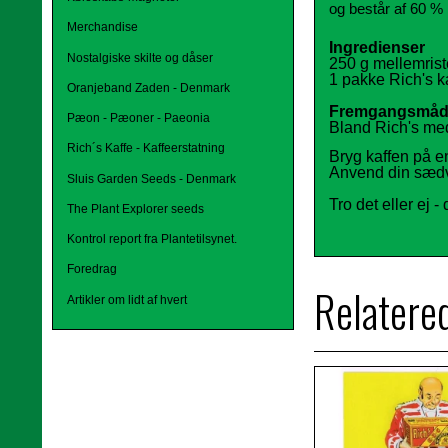
og består af 60 % 
Merchandise
Ingredienser
Nostalgiske skilte og dåser
250 g mellemrist
1 pakke Rich
'
s k
Oranjeband Zaden - Denmark
Fremgangsmå
Pæon - Pæoner - Paeonia
Bland Rich
'
s med
Rich´s Kaffe - Kaffeerstatning
Bryg kaffen på en
Anvend din sædvan
Sluis Garden Seeds - Denmark
Tro det eller ej -
The Plant Explorer seeds
Kontrol report fra Plantetilsynet.
Foredrag
Relatere
Artikler om lidt af hvert