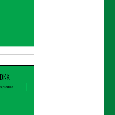
 DKK
is produkt