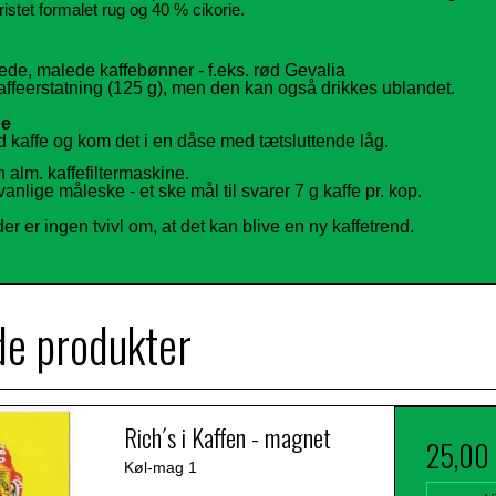
ristet formalet rug og 40 % cikorie.
ede, malede kaffebønner - f.eks. rød Gevalia
affeerstatning (125 g), men den kan også drikkes ublandet.
de
 kaffe og kom det i en dåse med tætsluttende låg.
 alm. kaffefiltermaskine.
lige måleske - et ske mål til svarer 7 g kaffe pr. kop.
 der er ingen tvivl om, at det kan blive en ny kaffetrend.
de produkter
Rich´s i Kaffen - magnet
25,00
Køl-mag 1