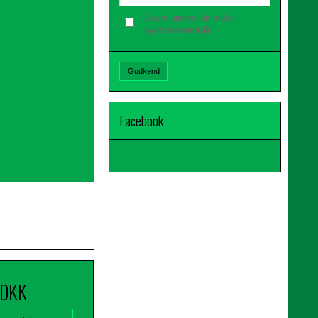
Jeg vil gerne tilmeldes
nyhedsbrevet
Godkend
Facebook
 DKK