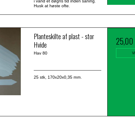
i vand et døgns tid inden såning.
Husk at høste ofte.
Planteskilte af plast - stor
25,00
Hvide
Hav 80
V
25 stk, 170x20x0,35 mm.