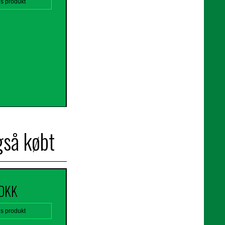
is produkt
gså købt
 DKK
is produkt