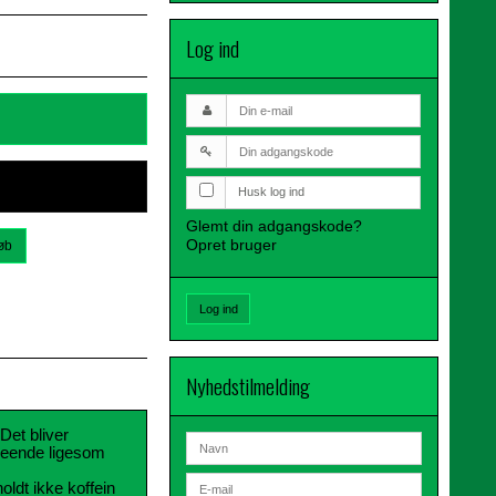
Log ind
Husk log ind
Glemt din adgangskode?
Opret bruger
øb
Log ind
Nyhedstilmelding
Det bliver
udseende ligesom
oldt ikke koffein