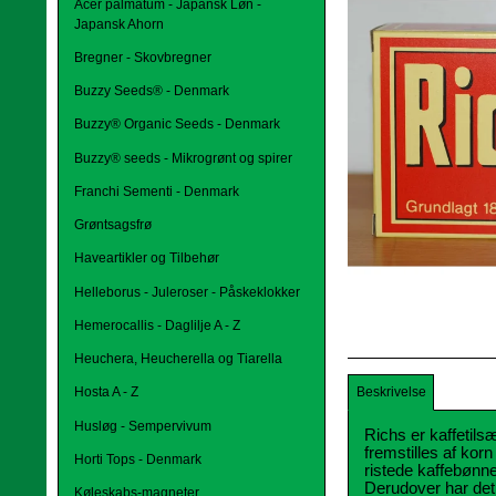
Acer palmatum - Japansk Løn -
Japansk Ahorn
Bregner - Skovbregner
Buzzy Seeds® - Denmark
Buzzy® Organic Seeds - Denmark
Buzzy® seeds - Mikrogrønt og spirer
Franchi Sementi - Denmark
Grøntsagsfrø
Haveartikler og Tilbehør
Helleborus - Juleroser - Påskeklokker
Hemerocallis - Daglilje A - Z
Heuchera, Heucherella og Tiarella
Beskrivelse
Hosta A - Z
Husløg - Sempervivum
Richs er kaffetils
fremstilles af kor
Horti Tops - Denmark
ristede kaffebønne
Derudover har det 
Køleskabs-magneter