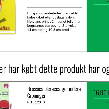
V
En sjov og anderledes magnet til
køleskabet eller opslagstavlen.
Højglans print på magnet folie, har
begrænset bæreevne. Størrelse:
14 cm høj og 10,8 cm bred.
r har købt dette produkt har o
Brassica oleracea gemnifera
16,00
Groninger
FHT 12340
V