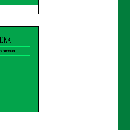
 DKK
is produkt