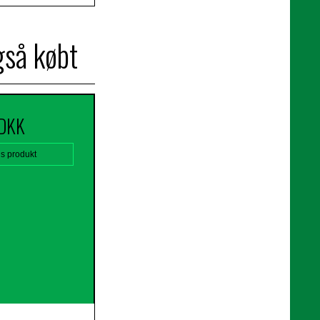
gså købt
 DKK
is produkt