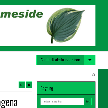
Din indkøbskurv er tom
Søgning
ngena
Søg