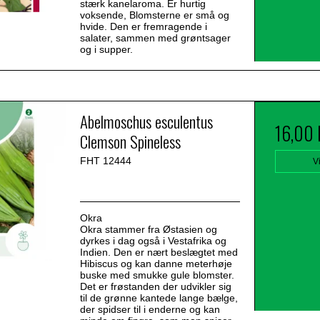
stærk kanelaroma. Er hurtig
voksende, Blomsterne er små og
hvide. Den er fremragende i
salater, sammen med grøntsager
og i supper.
Abelmoschus esculentus
16,00
Clemson Spineless
FHT 12444
V
Okra
Okra stammer fra Østasien og
dyrkes i dag også i Vestafrika og
Indien. Den er nært beslægtet med
Hibiscus og kan danne meterhøje
buske med smukke gule blomster.
Det er frøstanden der udvikler sig
til de grønne kantede lange bælge,
der spidser til i enderne og kan