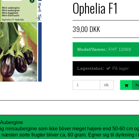
Ophelia F1
39,00 DKK
Model/Varenr.:
FHT 12069
Lagerstatus:
På lager
stk.
K
- Aubergine
lig miniaubergine som ikke bliver meget højere end 50-60 cm o
æsten sorte frugter bliver ca. 60 gram. Egner sig til dyrkning i