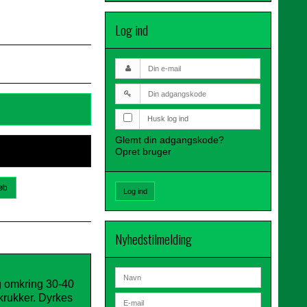
Log ind
Husk log ind
Glemt din adgangskode?
Opret bruger
øb
Log ind
Nyhedstilmelding
g omkring 30-40
 krukker. Dyrkes