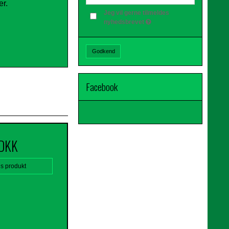
er.
Jeg vil gerne tilmeldes
nyhedsbrevet
Godkend
Facebook
 DKK
is produkt