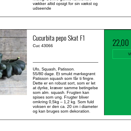
vækker altid opsigt for sin vækst og
udseende
Cucurbita pepo Skat F1
22,00
Cuc 43066
V
Ufo, Squash, Patisson.
55/80 dage. Et smukt mørkegrønt
Patisson squash som får ti fingre.
Dette er en robust sort, som er let
at dyrke, kræver samme betingelse
som alm. squash. Frugten kan
spises som ung. Frugter bliver
omkring 0,5kg – 1,2 kg. Som fuld
voksen er den ca. 20 cm i diameter
og kan bruges som dekoration.