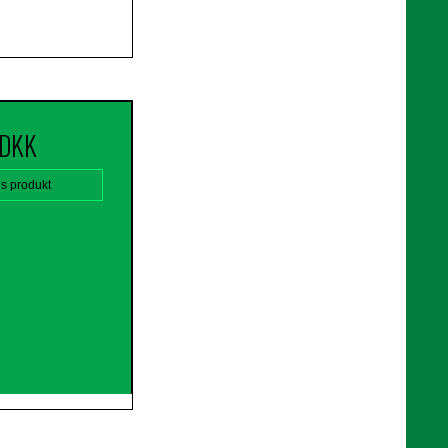
 DKK
is produkt