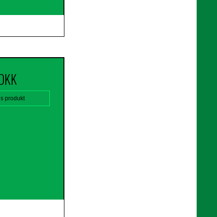
 DKK
is produkt