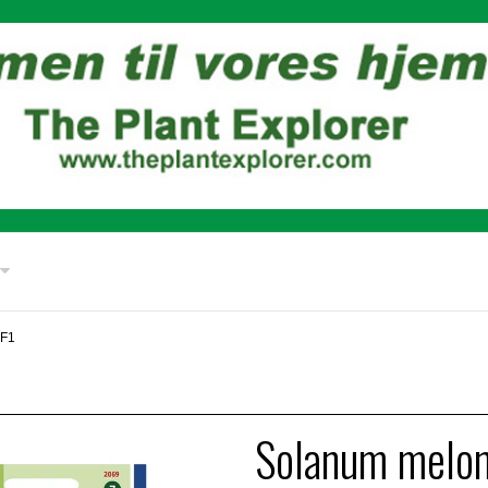
 F1
Solanum melo