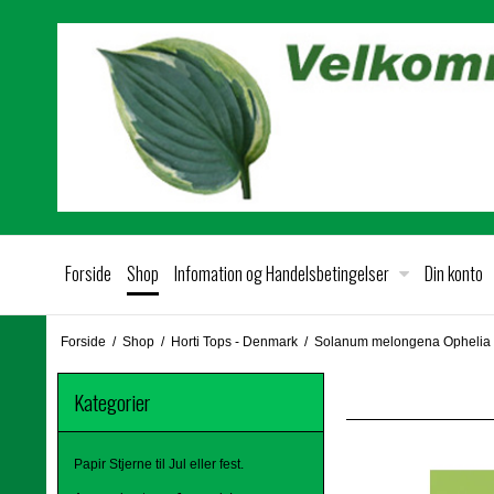
Forside
Shop
Infomation og Handelsbetingelser
Din konto
Forside
/
Shop
/
Horti Tops - Denmark
/
Solanum melongena Ophelia
Kategorier
Papir Stjerne til Jul eller fest.