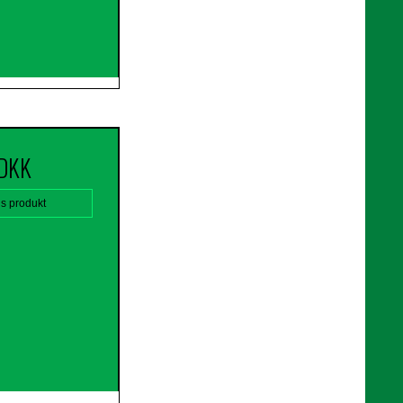
 DKK
is produkt