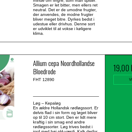
minde om fingre, som man spiser.
Smagen er let bitter, men ellers ret
neutral. Det er de umodne frugter,
der anvendes, de modne frugter
bliver meget bitre. Dyrkes bedst i
udestue eller drivhus. Denne sort
er udviklet til at vokse i køligere
klima.
Allium cepa Noordhollandse
19,00
Bloedrode
FHT 12890
V
Løg – Kepaløg
En ældre Hollandsk rødløgssort. Er
delvis flad i sin form og løget bliver
op til 10 cm stort. Den er lidt mere
kraftig i sin smag end andre
rødløgssorter. Løg trives bedst i
jord med høj pH-værdi. Kalk derfor