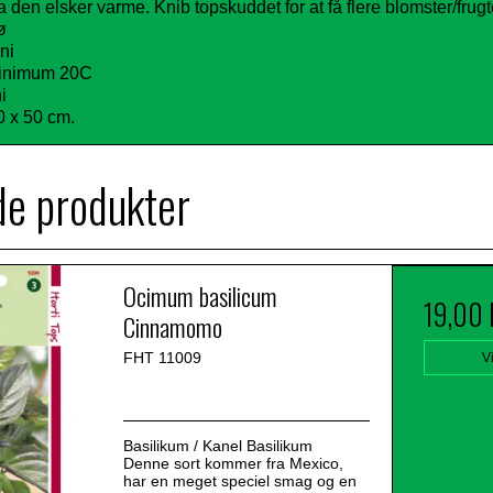
a den elsker varme. Knib topskuddet for at få flere blomster/frugt
ø
ni
minimum 20C
i
0 x 50 cm.
de produkter
Ocimum basilicum
19,00
Cinnamomo
FHT 11009
V
Basilikum / Kanel Basilikum
Denne sort kommer fra Mexico,
har en meget speciel smag og en