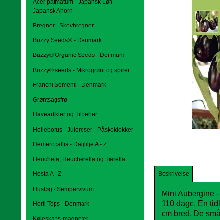
Acer palmatum - Japansk Løn -
Japansk Ahorn
Bregner - Skovbregner
Buzzy Seeds® - Denmark
Buzzy® Organic Seeds - Denmark
Buzzy® seeds - Mikrogrønt og spirer
Franchi Sementi - Denmark
Grøntsagsfrø
Haveartikler og Tilbehør
Helleborus - Juleroser - Påskeklokker
Hemerocallis - Daglilje A - Z
Heuchera, Heucherella og Tiarella
Beskrivelse
Hosta A - Z
Husløg - Sempervivum
Mini Aubergine 
110 dage. En tid
Horti Tops - Denmark
cm bred. De små n
Køleskabs-magneter