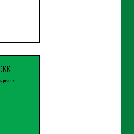
 DKK
is produkt