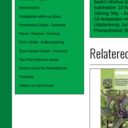
bedst I drivhus d
Indeholder: 10 fr
Merchandise
Såning: Maj – Ju
Nostalgiske skilte og dåser
Så temperatur 
Udplantning: Jun
Oranjeband Zaden - Denmark
Planteafstand: 5
Pæon - Pæoner - Paeonia
Rich´s Kaffe - Kaffeerstatning
Relatere
Sluis Garden Seeds - Denmark
The Plant Explorer seeds
Kontrol report fra Plantetilsynet.
Foredrag
Artikler om lidt af hvert