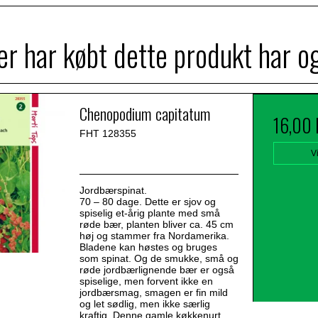
r har købt dette produkt har o
Chenopodium capitatum
16,00
FHT 128355
V
Jordbærspinat.
70 – 80 dage. Dette er sjov og
spiselig et-årig plante med små
røde bær, planten bliver ca. 45 cm
høj og stammer fra Nordamerika.
Bladene kan høstes og bruges
som spinat. Og de smukke, små og
røde jordbærlignende bær er også
spiselige, men forvent ikke en
jordbærsmag, smagen er fin mild
og let sødlig, men ikke særlig
kraftig. Denne gamle køkkenurt