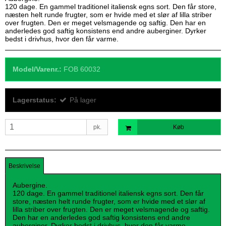
120 dage. En gammel traditionel italiensk egns sort. Den får store,
næsten helt runde frugter, som er hvide med et slør af lilla striber
over frugten. Den er meget velsmagende og saftig. Den har en
anderledes god saftig konsistens end andre auberginer. Dyrker
bedst i drivhus, hvor den får varme.
Model/Varenr.:
FOB 60032
Lagerstatus:
På lager
pk.
Køb
Beskrivelse
Aubergine.
120 dage. En gammel traditionel italiensk egns sort. Den får
store, næsten helt runde frugter, som er hvide med et slør af
lilla striber over frugten. Den er meget velsmagende og saftig.
Den har en anderledes god saftig konsistens end andre
auberginer. Dyrker bedst i drivhus, hvor den får varme.