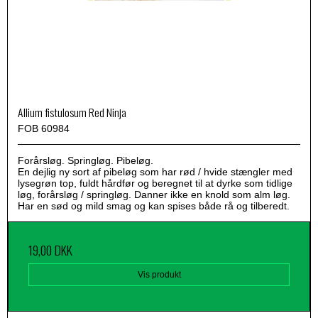
Allium fistulosum Red Ninja
FOB 60984
Forårsløg. Springløg. Pibeløg.
En dejlig ny sort af pibeløg som har rød / hvide stængler med
lysegrøn top, fuldt hårdfør og beregnet til at dyrke som tidlige
løg, forårsløg / springløg. Danner ikke en knold som alm løg.
Har en sød og mild smag og kan spises både rå og tilberedt.
19,00 DKK
Vis produkt