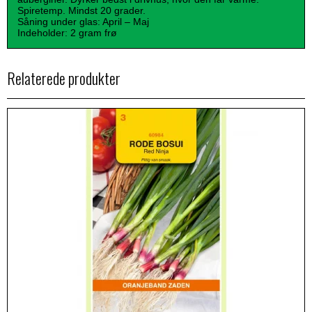
Spiretemp. Mindst 20 grader.
Såning under glas: April – Maj
Indeholder: 2 gram frø
Relaterede produkter