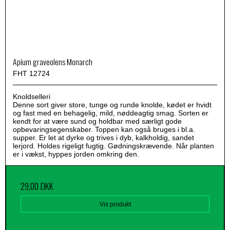
Apium graveolens Monarch
FHT 12724
Knoldselleri
Denne sort giver store, tunge og runde knolde, kødet er hvidt
og fast med en behagelig, mild, nøddeagtig smag. Sorten er
kendt for at være sund og holdbar med særligt gode
opbevaringsegenskaber. Toppen kan også bruges i bl.a.
supper. Er let at dyrke og trives i dyb, kalkholdig, sandet
lerjord. Holdes rigeligt fugtig. Gødningskrævende. Når planten
er i vækst, hyppes jorden omkring den.
29,00 DKK
Vis produkt