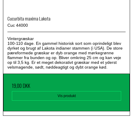
Cucurbita maxima Lakota
Cuc 44000
Vintergræskar
100-110 dage. En gammel historisk sort som oprindeligt blev
dyrket og brugt af Lakota indianer stammen (i USA). De store
pæreformede græskar er dyb orange med mørkegrønne
flammer fra bunden og op. Bliver omkring 25 cm og kan veje
op til 3,5 kg. Er et meget dekorativt græskar med et yderst
velsmagende, sødt, nøddeagtigt og dybt orange kød.
19,00 DKK
Vis produkt