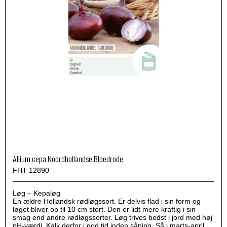
Allium cepa Noordhollandse Bloedrode
FHT 12890
Løg – Kepaløg
En ældre Hollandsk rødløgssort. Er delvis flad i sin form og
løget bliver op til 10 cm stort. Den er lidt mere kraftig i sin
smag end andre rødløgssorter. Løg trives bedst i jord med høj
pH-værdi. Kalk derfor i god tid inden såning. Så i marts-april