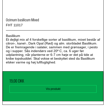
Ocimum basilicum Mixed
FHT 11017
Basilikum
Et dejligt mix af 4 forskellige sorter af basilikum, mixet består af
citron-, kanel-, Dark Opal (Rød) og alm. storbladet Basilikum.
De er fremragende i salater, sammen med grønsager, i pesto
og i supper. Sås indendørs ved 20º C, ca. 6 uger før
udplantning, når planterne er 6-7 cm høje er det på tide at
knibe topskuddet. Skal vokse et beskyttet sted da Basilikum
elsker varme og høj luftfugtighed.
19,00 DKK
Vis produkt