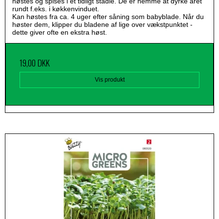
høstes og spises i et tidligt stadie. De er nemme at dyrke året
rundt f.eks. i køkkenvinduet.
Kan høstes fra ca. 4 uger efter såning som babyblade. Når du
høster dem, klipper du bladene af lige over vækstpunktet -
dette giver ofte en ekstra høst.
19,00 DKK
Vis produkt