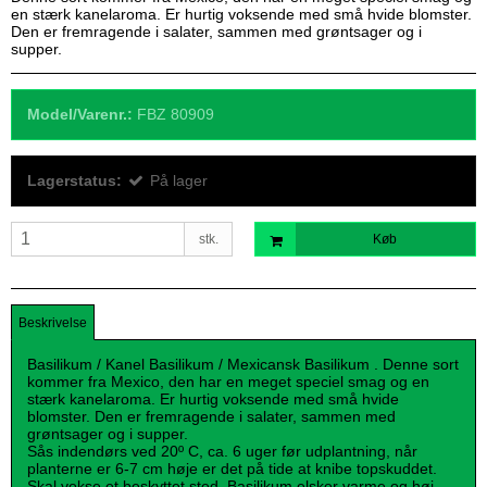
en stærk kanelaroma. Er hurtig voksende med små hvide blomster.
Den er fremragende i salater, sammen med grøntsager og i
supper.
Model/Varenr.:
FBZ 80909
Lagerstatus:
På lager
stk.
Køb
Beskrivelse
Basilikum / Kanel Basilikum / Mexicansk Basilikum .
Denne sort
kommer fra Mexico, den har en meget speciel smag og en
stærk kanelaroma. Er hurtig voksende med små hvide
blomster.
Den er fremragende i salater, sammen med
grøntsager og i supper.
Sås indendørs ved 20º C, ca. 6 uger før udplantning, når
planterne er 6-7 cm høje er det på tide at knibe topskuddet.
Skal vokse et beskyttet sted, Basilikum elsker varme og høj