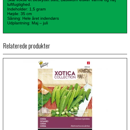
luftfugtighed.
Indeholder: 1,5 gram
Højde: 35 cm
Såning: Hele året indendørs
Udplantning: Maj – juli
Relaterede produkter