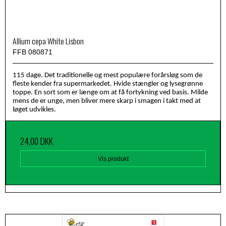
Allium cepa White Lisbon
FFB 080871
115 dage. Det traditionelle og mest populære forårsløg som de
fleste kender fra supermarkedet. Hvide stængler og lysegrønne
toppe. En sort som er længe om at få fortykning ved basis. Milde
mens de er unge, men bliver mere skarp i smagen i takt med at
løget udvikles.
24,00 DKK
Vis produkt