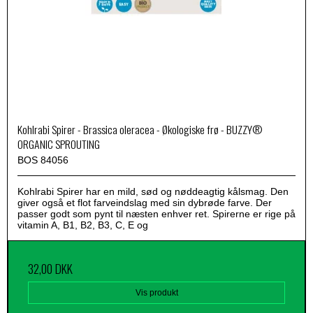
Kohlrabi Spirer - Brassica oleracea - Økologiske frø - BUZZY®
ORGANIC SPROUTING
BOS 84056
Kohlrabi Spirer har en mild, sød og nøddeagtig kålsmag. Den
giver også et flot farveindslag med sin dybrøde farve. Der
passer godt som pynt til næsten enhver ret. Spirerne er rige på
vitamin A, B1, B2, B3, C, E og
32,00 DKK
Vis produkt