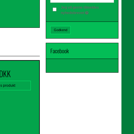
Jeg vil gerne tilmeldes
nyhedsbrevet
Godkend
Facebook
 DKK
is produkt