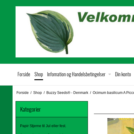
Forside
Shop
Infomation og Handelsbetingelser
Din konto
Forside
/
Shop
/
Buzzy Seeds® - Denmark
/
Ocimum basilicum A Picco
Kategorier
Papir Stjerne til Jul eller fest.