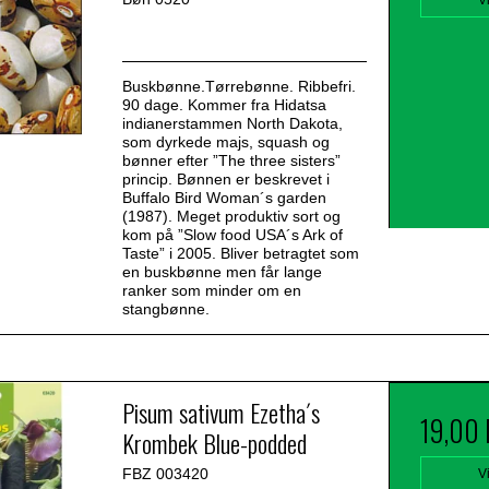
Buskbønne.Tørrebønne. Ribbefri.
90 dage. Kommer fra Hidatsa
indianerstammen North Dakota,
som dyrkede majs, squash og
bønner efter ”The three sisters”
princip. Bønnen er beskrevet i
Buffalo Bird Woman´s garden
(1987). Meget produktiv sort og
kom på ”Slow food USA´s Ark of
Taste” i 2005. Bliver betragtet som
en buskbønne men får lange
ranker som minder om en
stangbønne.
Pisum sativum Ezetha´s
19,00
Krombek Blue-podded
FBZ 003420
V