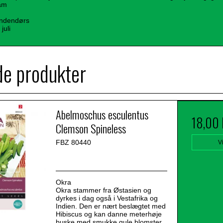
ram
 indendørs
juli
de produkter
Abelmoschus esculentus
18,00
Clemson Spineless
FBZ 80440
V
Okra
Okra stammer fra Østasien og
dyrkes i dag også i Vestafrika og
Indien. Den er nært beslægtet med
Hibiscus og kan danne meterhøje
buske med smukke gule blomster.