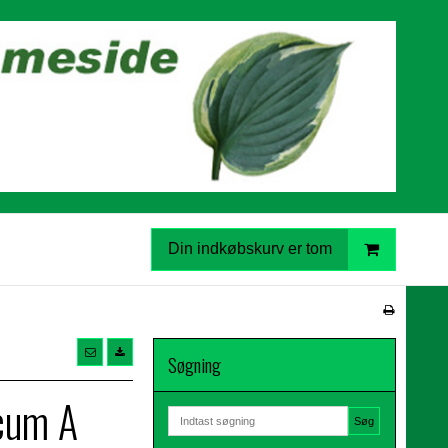
Din indkøbskurv er tom
Søgning
cum A
Søg