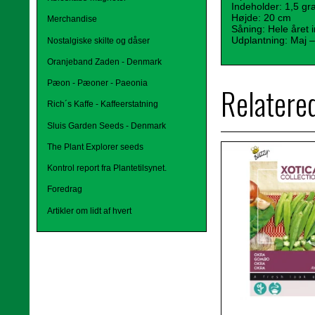
Indeholder: 1,5 g
Højde: 20 cm
Merchandise
Såning: Hele året
Udplantning: Maj – 
Nostalgiske skilte og dåser
Oranjeband Zaden - Denmark
Pæon - Pæoner - Paeonia
Relatere
Rich´s Kaffe - Kaffeerstatning
Sluis Garden Seeds - Denmark
The Plant Explorer seeds
Kontrol report fra Plantetilsynet.
Foredrag
Artikler om lidt af hvert