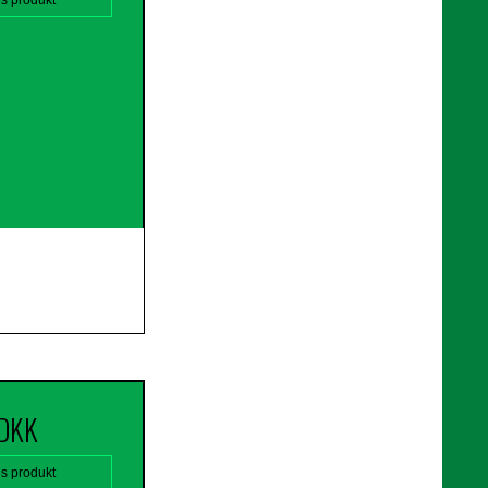
 DKK
is produkt