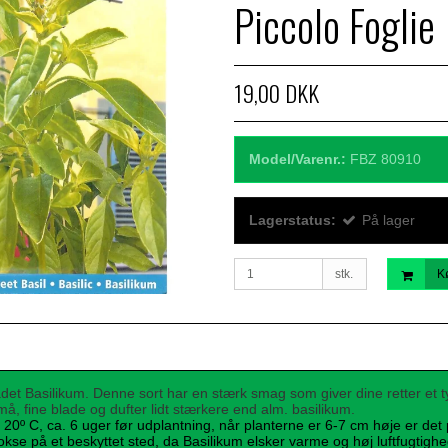
Piccolo Foglie
19,00 DKK
Model/Varenr.:
FBZ 80910
Lagerstatus:
På lager
stk.
K
adet Basilikum.
Denne sort har en stærk smag som giver dine retter et ty
å, fine blade og dufter lidt stærkere end alm. basilikum.
20º C, ca. 6 uger før udplantning, når planterne er 6-7 cm høje er det 
okse på et beskyttet sted, da Basilikum elsker varme og høj luftfugtighe