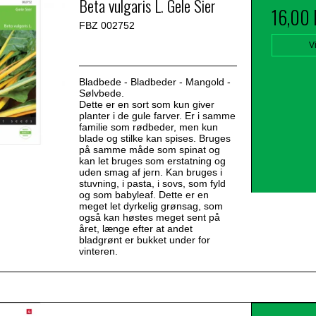
Beta vulgaris L. Gele Sier
16,00
FBZ 002752
V
Bladbede - Bladbeder - Mangold -
Sølvbede.
Dette er en sort som kun giver
planter i de gule farver. Er i samme
familie som rødbeder, men kun
blade og stilke kan spises. Bruges
på samme måde som spinat og
kan let bruges som erstatning og
uden smag af jern. Kan bruges i
stuvning, i pasta, i sovs, som fyld
og som babyleaf. Dette er en
meget let dyrkelig grønsag, som
også kan høstes meget sent på
året, længe efter at andet
bladgrønt er bukket under for
vinteren.