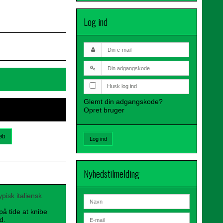
Log ind
Husk log ind
Glemt din adgangskode?
Opret bruger
øb
Log ind
Nyhedstilmelding
pisk italiensk
på tide at knibe
d.