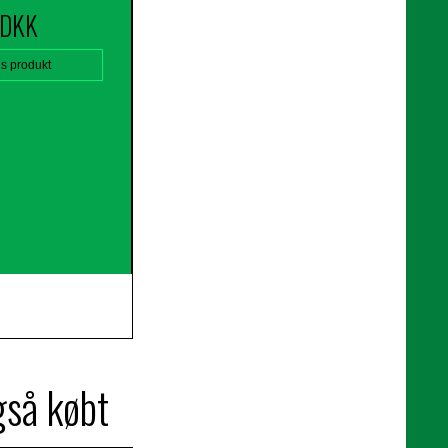
 DKK
is produkt
gså købt