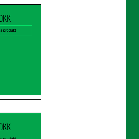
 DKK
is produkt
 DKK
is produkt