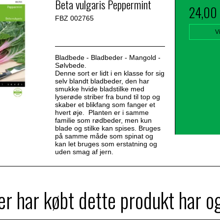
Beta vulgaris Peppermint
24,00
FBZ 002765
V
Bladbede - Bladbeder - Mangold -
Sølvbede.
Denne sort er lidt i en klasse for sig
selv blandt bladbeder, den har
smukke hvide bladstilke med
lyserøde striber fra bund til top og
skaber et blikfang som fanger et
hvert øje. Planten er i samme
familie som rødbeder, men kun
blade og stilke kan spises. Bruges
på samme måde som spinat og
kan let bruges som erstatning og
uden smag af jern.
r har købt dette produkt har o