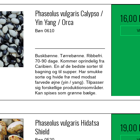
Phaseolus vulgaris Calypso /
16,00
Yin Yang / Orca
Bøn 0610
V
Buskbønne. Tørrebønne. Ribbefri.
70-90 dage. Kommer oprindelig fra
Caribien. En af de bedste sorter til
bagning og til supper. Har smukke
sorte og hvide frø med modsat
farvede øjne (yin / yang). Tilpasser
sig forskellige produktionsområder.
Kan spises som grønne bælge.
Phaseolus vulgaris Hidatsa
19,00
Shield
Bøn 0520
V