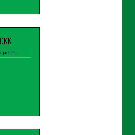
 DKK
is produkt