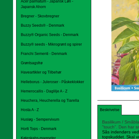
Acer palmatum - Japansk Løn -
Japansk Ahorn
Bregner - Skovbregner
Buzzy Seeds® - Denmark
Buzzy® Organic Seeds - Denmark
Buzzy® seeds - Mikrogrønt og spirer
Franchi Sementi - Denmark
Grøntsagsfrø
Haveartikler og Tilbehør
Helleborus - Juleroser - Påskeklokker
Hemerocallis - Daglilje A - Z
Heuchera, Heucherella og Tiarella
Beskrivelse
Hosta A - Z
Husløg - Sempervivum
Basilikum / Småbl
”touch”. Den har sm
Horti Tops - Denmark
Sås indendørs ved 
topskuddet. Skal v
Køleskabs-magneter