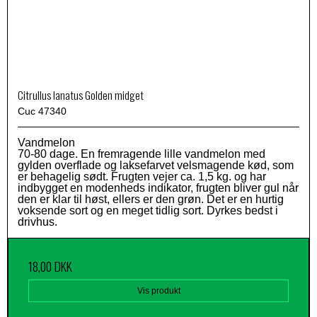
Citrullus lanatus Golden midget
Cuc 47340
Vandmelon
70-80 dage. En fremragende lille vandmelon med
gylden overflade og laksefarvet velsmagende kød, som
er behagelig sødt. Frugten vejer ca. 1,5 kg. og har
indbygget en modenheds indikator, frugten bliver gul når
den er klar til høst, ellers er den grøn. Det er en hurtig
voksende sort og en meget tidlig sort. Dyrkes bedst i
drivhus.
18,00 DKK
Vis produkt