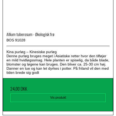
Allium tuberosum - Økologisk frø
BOS 91028
Kina purløg – Kinesiske purløg
Denne purløg bruges meget i Asiatiske retter hvor den tilføjer
en mild hvidløgssmag. Hele planten er spiselig, da både blade,
blomster og løgene kan bruges. Den bliver ca. 25-30 cm høj.
Danner en tue og kan let dyrkes i potter. På friland vil den med
tiden brede sig godt
24,00 DKK
Vis produkt