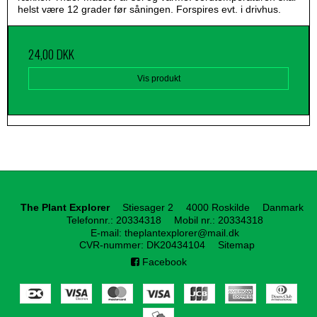
helst være 12 grader før såningen. Forspires evt. i drivhus.
24,00 DKK
Vis produkt
The Plant Explorer
Stiesager 2
4000 Roskilde
Danmark
Telefonnr.
:
20334318
Mobil nr.
:
20334318
E-mail
:
theplantexplorer@mail.dk
CVR-nummer
:
DK20434104
Sitemap
Facebook