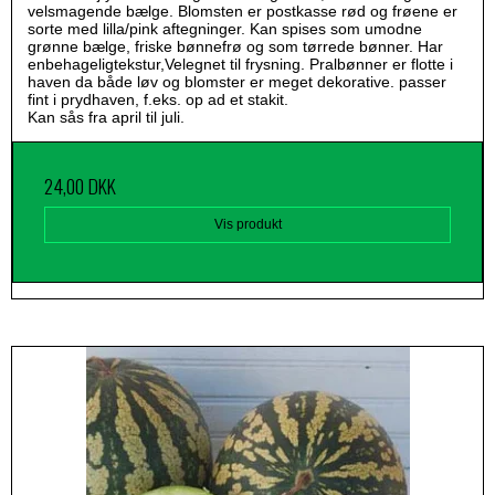
velsmagende bælge. Blomsten er postkasse rød og frøene er
sorte med lilla/pink aftegninger. Kan spises som umodne
grønne bælge, friske bønnefrø og som tørrede bønner. Har
enbehageligtekstur,Velegnet til frysning. Pralbønner er flotte i
haven da både løv og blomster er meget dekorative. passer
fint i prydhaven, f.eks. op ad et stakit.
Kan sås fra april til juli.
24,00 DKK
Vis produkt