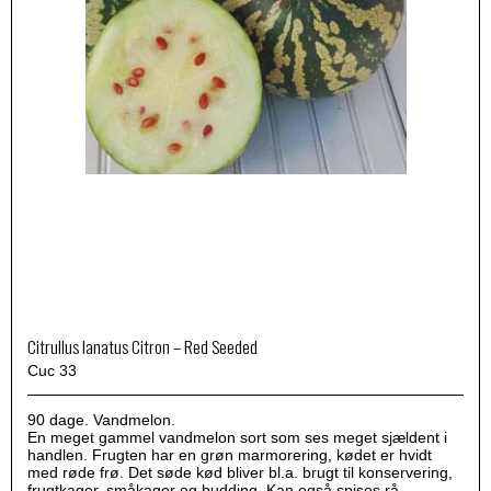
Citrullus lanatus Citron – Red Seeded
Cuc 33
90 dage. Vandmelon.
En meget gammel vandmelon sort som ses meget sjældent i
handlen. Frugten har en grøn marmorering, kødet er hvidt
med røde frø. Det søde kød bliver bl.a. brugt til konservering,
frugtkager, småkager og budding. Kan også spises rå.