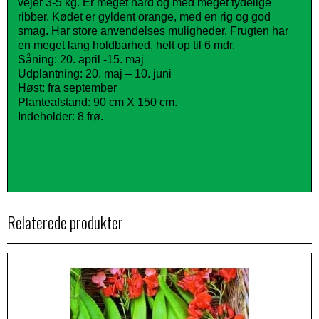
vejer 3-5 kg. Er meget hård og med meget tydelige
ribber. Kødet er gyldent orange, med en rig og god
smag. Har store anvendelses muligheder. Frugten har
en meget lang holdbarhed, helt op til 6 mdr.
Såning: 20. april -15. maj
Udplantning: 20. maj – 10. juni
Høst: fra september
Planteafstand: 90 cm X 150 cm.
Indeholder: 8 frø.
Relaterede produkter