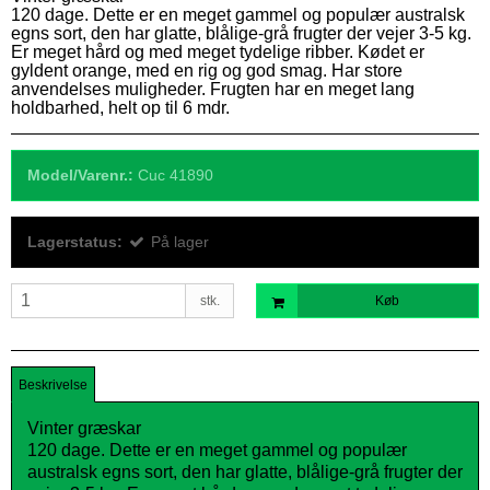
120 dage. Dette er en meget gammel og populær australsk
egns sort, den har glatte, blålige-grå frugter der vejer 3-5 kg.
Er meget hård og med meget tydelige ribber. Kødet er
gyldent orange, med en rig og god smag. Har store
anvendelses muligheder. Frugten har en meget lang
holdbarhed, helt op til 6 mdr.
Model/Varenr.:
Cuc 41890
Lagerstatus:
På lager
stk.
Køb
Beskrivelse
Vinter græskar
120 dage. Dette er en meget gammel og populær
australsk egns sort, den har glatte, blålige-grå frugter der