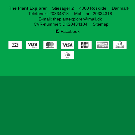
The Plant Explorer
Stiesager 2
4000 Roskilde
Danmark
Telefonnr.
:
20334318
Mobil nr.
:
20334318
E-mail
:
theplantexplorer@mail.dk
CVR-nummer
:
DK20434104
Sitemap
Facebook