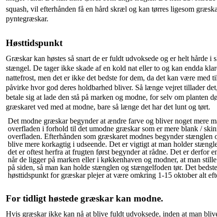
squash, vil efterhånden få en hård skræl og kan tørres ligesom græsk
pyntegræskar.
Høsttidspunkt
Græskar kan høstes så snart de er fuldt udvoksede og er helt hårde i 
stængel. De tager ikke skade af en kold nat eller to og kan endda klare
nattefrost, men det er ikke det bedste for dem, da det kan være med til
påvirke hvor god deres holdbarhed bliver. Så længe vejret tillader det
betale sig at lade den stå på marken og modne, for selv om planten dø
græskaret ved med at modne, bare så længe det har det lunt og tørt.
Det modne græskar begynder at ændre farve og bliver noget mere ma
overfladen i forhold til det umodne græskar som er mere blank / ski
overfladen. Efterhånden som græskaret modnes begynder stænglen o
blive mere korkagtig i udseende. Det er vigtigt at man holder stængle
det er oftest herfra at frugten først begynder at rådne. Det er derfor en
når de ligger på marken eller i køkkenhaven og modner, at man still
på siden, så man kan holde stænglen og stængelfoden tør. Det bedst
høsttidspunkt for græskar plejer at være omkring 1-15 oktober alt
eft
For tidligt høstede græskar kan modne.
Hvis græskar ikke kan nå at blive fuldt udvoksede, inden at man bliv