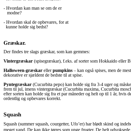
- Hvordan kan man se om de er
modne?
-
Hvordan skal de opbevares, for at
kunne holde sig bedst?
Græskar.
Der findes tre slags græskar, som kan gemmes:
Vintergræskar
(spisegræskar), f.eks. af sorter som Hokkaido eller B
Halloween-græskar
eller
pumpkins
– kan også spises, men de mest
dekorative er sjældent de bedste til at spise.
Pyntegræskar
(Cucurbita pepo) kan holde sig fra 3-4 uger og måske
frem til jul, imens vintergræskar (Cucurbita maxima, Cucurbita
mosch
efter sorten kan holde sig fra et par måneder og helt op til 1 år, hvis d
ordentlig og opbevares
korrekt.
Squash
Squash (summer squash, courgetter, Ufo’er) har blødt skind og indeh
meget vand. De kan ikke tørres som unge frugter. De helt udvoksede 