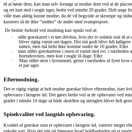
til at høste dem, kan man selv forsøge at modne dem ved at de placere
og ret lunt sted i nogle uger, bedst ved mindst 20 grader. Helt unge fr
ville man aldrig kunne modne, da de vil begynde at skrumpe og rådn
kasseres så de ikke ”smitter” de andre med svampespore.
De bedste forhold ved modning kan opnås ved at:
·
stille græskarret i et tørt drivhus, hvis der er solskin nok til at
bliver rigtig varmt om dagen. Der må godt blive lidt køliger
natten, men må helst ikke komme under de 10 grader. Eller
·
man stiller græskarrene i stuen et varmt sted evt. i nærheden a
brændeovnen, men kun i nogle få dage. Eller
·
Man stiller dem i fyrrummet, gerne i
nærheden af fy
ret hvor 
et par uger.
Eftermodning.
Det er rigtig vigtigt at helt modne græskar bliver eftermodne, især hvi
opbevares i længere tid. Det gøres bedst ved at de opbevares ved mi
grader i mindst 10 dage så både skrællen og stænglen bliver helt gen
Spisekvalitet ved langtids opbevaring.
Kvalitet af græskar som er opbevaret i længere tid, varierer meget eft
enkelte sort. Hvis det står på frøposen hvad holdbarheden på et mode