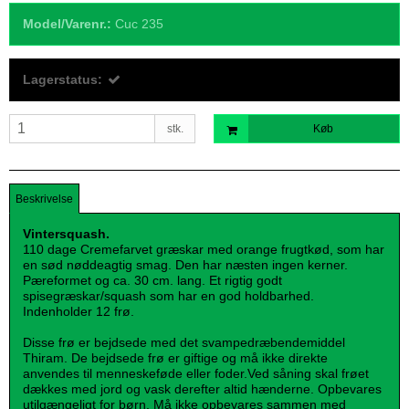
Model/Varenr.:
Cuc 235
Lagerstatus:
stk.
Køb
Beskrivelse
Vintersquash.
110 dage Cremefarvet græskar med orange frugtkød, som har
en sød nøddeagtig smag. Den har næsten ingen kerner.
Pæreformet og ca. 30 cm. lang. Et rigtig godt
spisegræskar/squash som har en god holdbarhed.
Indenholder 12 frø.
Disse frø er bejdsede med det svampedræbendemiddel
Thiram. De bejdsede frø er giftige og må ikke direkte
anvendes til menneskeføde eller foder.Ved såning skal frøet
dækkes med jord og vask derefter altid hænderne. Opbevares
utilgængeligt for børn. Må ikke opbevares sammen med