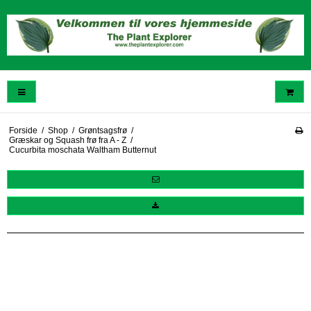
Forside
/
Shop
/
Grøntsagsfrø
/
Græskar og Squash frø fra A - Z
/
Cucurbita moschata Waltham Butternut