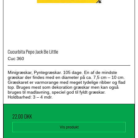
Cucurbita Pepo Jack Be Little
Cuc 360
Minigræskar, Pyntegræskar. 105 dage. En af de mindste
græskar der findes med en diameter på ca. 7,5 cm – 10 cm.
Græskaret er varmorange med meget tydelige ribber og flad
top. Bruges mest som dekoration græskar men kan også
bruges til madlavning, speciel god til fyldt græskar.
Holdbarhed: 3 – 4 mdr.
22,00 DKK
Vis produkt