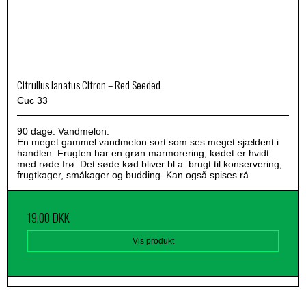
Citrullus lanatus Citron – Red Seeded
Cuc 33
90 dage. Vandmelon.
En meget gammel vandmelon sort som ses meget sjældent i
handlen. Frugten har en grøn marmorering, kødet er hvidt
med røde frø. Det søde kød bliver bl.a. brugt til konservering,
frugtkager, småkager og budding. Kan også spises rå.
19,00 DKK
Vis produkt