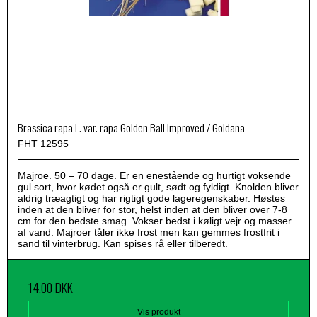
Brassica rapa L. var. rapa Golden Ball Improved / Goldana
FHT 12595
Majroe. 50 – 70 dage. Er en enestående og hurtigt voksende
gul sort, hvor kødet også er gult, sødt og fyldigt. Knolden bliver
aldrig træagtigt og har rigtigt gode lageregenskaber. Høstes
inden at den bliver for stor, helst inden at den bliver over 7-8
cm for den bedste smag. Vokser bedst i køligt vejr og masser
af vand. Majroer tåler ikke frost men kan gemmes frostfrit i
sand til vinterbrug. Kan spises rå eller tilberedt.
14,00 DKK
Vis produkt