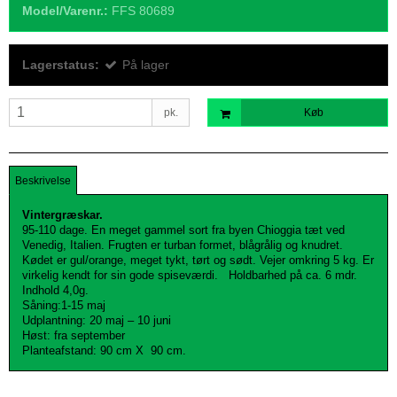
Model/Varenr.:
FFS 80689
Lagerstatus:
På lager
pk.
Køb
Beskrivelse
Vintergræskar.
95-110 dage. En meget gammel sort fra byen Chioggia tæt ved
Venedig, Italien. Frugten er turban formet, blågrålig og knudret.
Kødet er gul/orange, meget tykt, tørt og sødt. Vejer omkring 5 kg. Er
virkelig kendt for sin gode spiseværdi.
Holdbarhed på ca. 6 mdr.
Indhold 4,0g.
Såning:1-15 maj
Udplantning: 20 maj – 10 juni
Høst: fra september
Planteafstand: 90 cm X
90 cm.