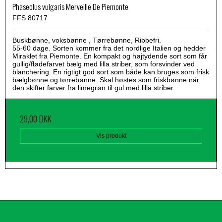
Phaseolus vulgaris Merveille De Piemonte
FFS 80717
Buskbønne, voksbønne , Tørrebønne, Ribbefri.
55-60 dage. Sorten kommer fra det nordlige Italien og hedder
Miraklet fra Piemonte. En kompakt og højtydende sort som får
gullig/flødefarvet bælg med lilla striber, som forsvinder ved
blanchering. En rigtigt god sort som både kan bruges som frisk
bælgbønne og tørrebønne. Skal høstes som friskbønne når
den skifter farver fra limegrøn til gul med lilla striber
29,00 DKK
Vis produkt