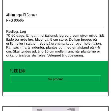
Allium cepa Di Genova
FFS 80565
Rødløg. Løg
70-80 dage. En gammel italiensk løg sort, som giver milde, lidt
flade og røde løg, bliver ca. 8 cm store. De kan bruges på
grillen eller i salaten. Ses på grøntmarkeder over hele Italien.
Kan sås i marts indenfor, plantes ud, med en afstand på 4-5
cm. Skal tyndes ud, til 8-10 cm mellemrum, når planterne er
cirka forårsløgs størrelse. Velegnet til opbevaring.
19,00 DKK
Vis produkt