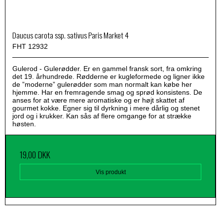
Daucus carota ssp. sativus Paris Market 4
FHT 12932
Gulerod - Gulerødder. Er en gammel fransk sort, fra omkring
det 19. århundrede. Rødderne er kugleformede og ligner ikke
de ”moderne” gulerødder som man normalt kan købe her
hjemme. Har en fremragende smag og sprød konsistens. De
anses for at være mere aromatiske og er højt skattet af
gourmet kokke. Egner sig til dyrkning i mere dårlig og stenet
jord og i krukker. Kan sås af flere omgange for at strække
høsten.
19,00 DKK
Vis produkt