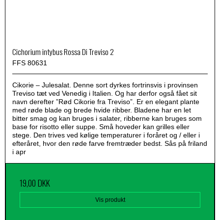
Cichorium intybus Rossa Di Treviso 2
FFS 80631
Cikorie – Julesalat. Denne sort dyrkes fortrinsvis i provinsen
Treviso tæt ved Venedig i Italien. Og har derfor også fået sit
navn derefter ”Rød Cikorie fra Treviso”. Er en elegant plante
med røde blade og brede hvide ribber. Bladene har en let
bitter smag og kan bruges i salater, ribberne kan bruges som
base for risotto eller suppe. Små hoveder kan grilles eller
stege. Den trives ved kølige temperaturer i foråret og / eller i
efteråret, hvor den røde farve fremtræder bedst. Sås på friland
i apr
19,00 DKK
Vis produkt