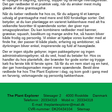
Det gør rødbeder til et praktisk valg, når du ønsker mest mulig
glæde af dine grøntsagsfrø.
Når du køber rødbede frø hos os, får du adgang til et kæmpe
udvalg af grøntsagsfrø med mere end 600 forskellige sorter. Det
betyder, at du kan planlægge en varieret køkkenhave med alt fra
velkendte favoritter til spændende sorter, der giver nye
smagsoplevelser. Du kan kombinere rødbeder med bønner,
græskar, squash, basilikum og mange andre frø, så haven bliver
både frodig og personlig. Vi elsker at hjælpe vores kunder med at
finde frø, der passer til både plads, erfaring og ambitioner, så
dyrkningen bliver enkel, inspirerende og fuld af haveglæde.
Der er ingen skjulte gebyrer, ingen pakkegebyrer og ingen
administrationsgebyrer, så du ved, hvad du betaler for. Hos os
handler du hos plantefolk, der brænder for gode sorter og trygge
køb fra første klik til første spire. Så får du en nem start og en høst,
der gør hverdagsmaden meget mere spændende. Bestil dine
rødbede frø hos The Plant Explorer i dag, og kom godt i gang med
en farverig, velsmagende og personlig køkkenhave.
The Plant Explorer
Stiesager 2
4000 Roskilde
Danmark
Telefonnr.
:
20334318
Mobil nr.
:
20334318
E-mail
:
theplantexplorer@mail.dk
CVR-nummer
:
DK20434104
Sitemap