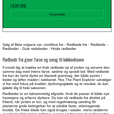
14,00 DKK
Vis produkt
Salg af Beta vulgaris var. conditiva frø - Rødbede frø - Rødbede -
Rødbeder - Gule rødebeder - Hvide rødbeder
Rødbede frø giver farve og smag til køkkenhaven
Forestil dig at trække en frisk rødbede op af jorden og servere den
samme dag med intens farve, sødme og sprødt bid. Med rødbede
frø kan du nemt dyrke en klassisk grøntsag, der både pynter i
bedet og løfter maden i køkkenet. Hos The Plant Explorer udvælger
vi frø med fokus på kvalitet, dyrkningsglæde og et resultat, du kan
glæde dig til hele sæsonen.
Rødbeder er en taknemmelig afgrøde, fordi de passer til både nye
haveejere og erfarne dyrkere. Du kan så rødbede frø direkte på
friland, når jorden er lun, og med regelmæssig vanding får
planterne gode betingelser for at udvikle faste, velsmagende
knolde. De friske blade kan også bruges i salater, mens rødderne
er oplagte til bagning, syltning, supper og farverige hverdagsretter.