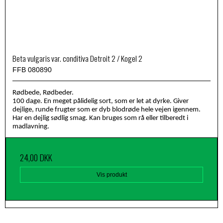
Beta vulgaris var. conditiva Detroit 2 / Kogel 2
FFB 080890
Rødbede, Rødbeder.
100 dage. En meget pålidelig sort, som er let at dyrke. Giver
dejlige, runde frugter som er dyb blodrøde hele vejen igennem.
Har en dejlig sødlig smag. Kan bruges som rå eller tilberedt i
madlavning.
24,00 DKK
Vis produkt